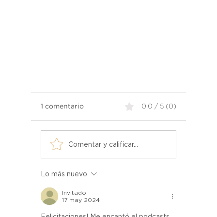
1 comentario
0.0 / 5 (0)
Comentar y calificar...
Lo más nuevo
Más Allá de las Paredes con
Atelier - Episodio 01 -
Invitado
Eduardo Estrada - Podcast
17 may 2024
Felicitaciones! Me encantó el podcasts 