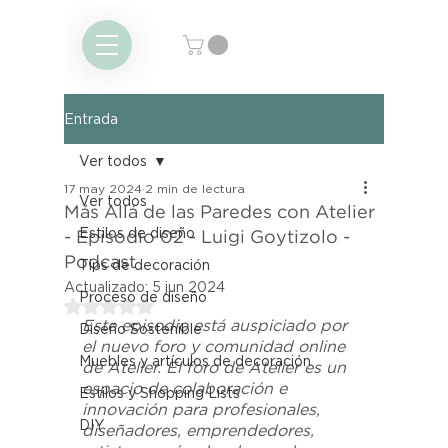
Entrada
Ver todos
17 may 2024
2 min de lectura
Ver todos
Más Allá de las Paredes con Atelier
Estilos de diseño
- Episodio 02 - Luigi Goytizolo -
Podcast
Tips de decoración
Actualizado:
5 jun 2024
Proceso de diseño
Obtuvo NaN de 5 estrellas.
Este episodio está auspiciado por 
Diseño Sostenible
el nuevo foro y comunidad online 
Muebles y artículos de decoración
de Atelier. El foro de Atelier es un 
espacio de colaboración e 
Estilos y Shopping Lists
innovación para profesionales, 
DIY
diseñadores, emprendedores, 