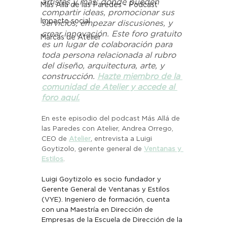
artistas y más; donde pueden 
Más Allá de las Paredes - Podcast
compartir ideas, promocionar sus 
Impacto social
servicios, empezar discusiones, y 
crear innovación. Este foro gratuito 
Marcas de Atelier
es un lugar de colaboración para 
toda persona relacionada al rubro 
del diseño, arquitectura, arte, y 
construcción. 
Hazte miembro de la 
comunidad de Atelier y accede al 
foro aquí.
En este episodio del podcast Más Allá de 
las Paredes con Atelier, Andrea Orrego, 
CEO de 
Atelier
, entrevista a Luigi 
Goytizolo, gerente general de 
Ventanas y 
Estilos
. 
Luigi Goytizolo es socio fundador y 
Gerente General de Ventanas y Estilos 
(VYE). Ingeniero de formación, cuenta 
con una Maestría en Dirección de 
Empresas de la Escuela de Dirección de la 