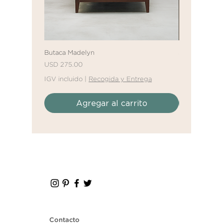
Butaca Madelyn
Sofá Cama Mal
Precio
Precio
Precio de ofe
USD 275.00
Desde
USD 61
IGV incluido
|
Recogida y Entrega
IGV incluido
|
Agregar al carrito
Agr
Contacto