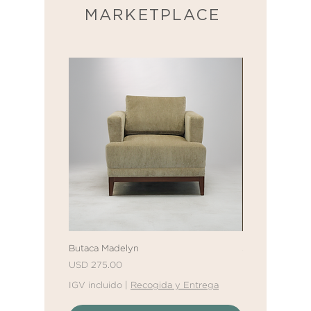
MARKETPLACE
Butaca Madelyn
Sofá Cama Mall
Precio
Precio
Precio de ofert
USD 275.00
Desde
USD 611.
IGV incluido
|
Recogida y Entrega
IGV incluido
|
R