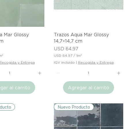
u
a
d
r
a
d
o
ista rápida
Vista rápida
a Mar Glossy
Trazos Aqua Mar Glossy
cm
14,7×14,7 cm
Precio
USD 64.97
m²
USD 64.97
/
1m²
U
Recogida y Entrega
IGV incluido
|
Recogida y Entrega
S
D
6
4
gar al carrito
Agregar al carrito
.
9
7
p
o
ducto
Nuevo Producto
r
1
M
e