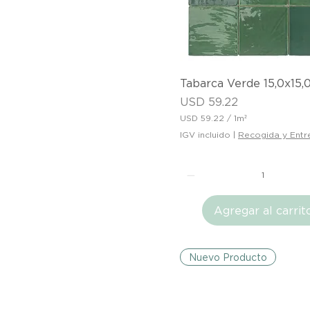
u
a
d
r
a
d
o
Vista rápida
Tabarca Verde 15,0x15
Precio
USD 59.22
USD 59.22
/
1m²
U
IGV incluido
|
Recogida y Entr
S
D
5
9
.
2
Agregar al carrit
2
p
o
r
Nuevo Producto
1
M
e
t
r