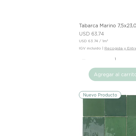
d
r
a
d
o
Vista rápida
Tabarca Marino 7,5x23,
Precio
USD 63.74
USD 63.74
/
1m²
U
IGV incluido
|
Recogida y Entr
S
D
6
3
Agregar al carrit
.
7
4
p
o
Nuevo Producto
r
1
M
e
t
r
o
c