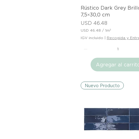
Vista rápida
Rústico Dark Grey Brill
7,5×30,0 cm
Precio
USD 46.48
USD 46.48
/
1m²
U
IGV incluido
|
Recogida y Entr
S
D
4
6
Agregar al carrit
.
4
8
p
o
Nuevo Producto
r
1
M
e
t
r
o
c
u
a