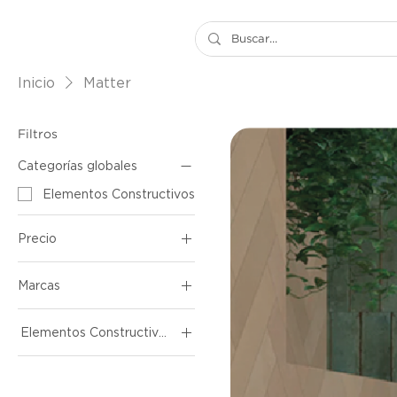
Inicio
Matter
Filtros
Categorías globales
Elementos Constructivos
Precio
Marcas
33 US$
65 US$
Matter
Elementos Constructivos
Revestimientos