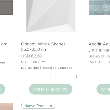
t
t
r
r
o
o
c
c
u
u
a
a
d
d
r
r
a
a
d
d
o
o
Vista rápida
V
0 cm
Origami White Shapes
Agadir Agu
25,0×25,0 cm
Precio
USD 62.68
Precio
USD 62.68
USD 62.68
/
1
U
USD 62.68
/
1m²
ega
IGV incluido
|
S
U
IGV incluido
|
Recogida y Entrega
D
S
D
6
2
6
.
2
6
o
Agregar al carrito
Agre
.
8
6
p
8
o
p
r
o
Nuevo Producto
1
r