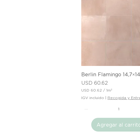
M
e
t
r
o
c
u
a
d
r
a
d
o
Vista rápida
Berlin Flamingo 14,7×1
Precio
USD 60.62
USD 60.62
/
1m²
U
IGV incluido
|
Recogida y Entr
S
D
6
0
Agregar al carrit
.
6
2