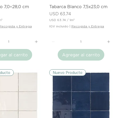
ista rápida
Vista rápida
o 7,0×28,0 cm
Tabarca Blanco 7,5x23,0 cm
Precio
USD 63.74
m²
USD 63.74
/
1m²
U
Recogida y Entrega
IGV incluido
|
Recogida y Entrega
S
D
6
3
.
7
gar al carrito
Agregar al carrito
4
p
o
r
ducto
Nuevo Producto
1
M
e
t
r
o
c
u
a
d
r