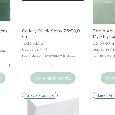
u
u
a
a
d
d
r
r
a
a
d
d
o
o
Vista rápida
V
,0cm
Gallery Black Shiny 7,5x30,0
Berlín Aqu
cm
14,7×14,7 
Precio
Precio
USD 33.26
USD 62.68
USD 33.26
/
1m²
USD 62.68
/
1
ega
U
U
IGV incluido
|
Recogida y Entrega
IGV incluido
|
S
S
D
D
3
6
3
2
o
Agregar al carrito
Agre
.
.
2
6
6
8
p
p
o
o
Nuevo Producto
Nuevo Pro
r
r
1
1
M
M
e
e