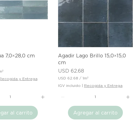
t
r
o
c
u
a
d
r
a
d
o
ista rápida
Vista rápida
a 7,0×28,0 cm
Agadir Lago Brillo 15,0×15,0
cm
Precio
USD 62.68
m²
USD 62.68
/
1m²
Recogida y Entrega
U
IGV incluido
|
Recogida y Entrega
S
D
6
2
gar al carrito
Agregar al carrito
.
6
8
p
o
r