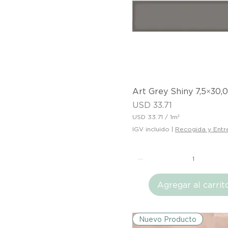
o
c
u
a
d
r
a
d
o
Vista rápida
Art Grey Shiny 7,5×30,
Precio
USD 33.71
USD 33.71
/
1m²
U
IGV incluido
|
Recogida y Entr
S
D
3
3
.
7
Agregar al carrit
1
p
o
r
Nuevo Producto
1