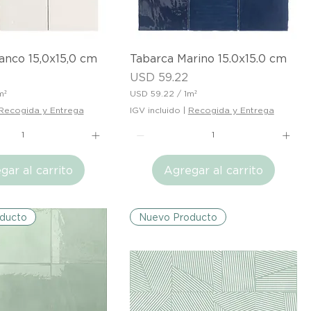
a
d
o
ista rápida
Vista rápida
anco 15,0x15,0 cm
Tabarca Marino 15.0x15.0 cm
Precio
USD 59.22
m²
USD 59.22
/
1m²
U
Recogida y Entrega
IGV incluido
|
Recogida y Entrega
S
D
5
9
gar al carrito
Agregar al carrito
.
2
2
p
o
ducto
Nuevo Producto
r
1
M
e
t
r
o
c