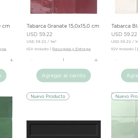
a
a
d
d
o
o
Vista rápida
V
0 cm
Tabarca Granate 15,0x15,0 cm
Tabarca Bl
Precio
Precio
USD 59.22
USD 59.22
USD 59.22
/
1m²
USD 59.22
/
1
U
U
ega
IGV incluido
|
Recogida y Entrega
IGV incluido
|
S
S
D
D
5
5
9
9
o
Agregar al carrito
Agre
.
.
2
2
2
2
p
p
o
o
Nuevo Producto
Nuevo Pro
r
r
1
1
M
M
e
e
t
t
r
r
o
o
c
c