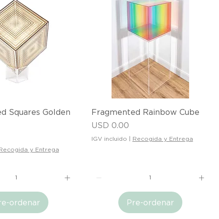
ista rápida
Vista rápida
d Squares Golden
Fragmented Rainbow Cube
Precio
USD 0.00
IGV incluido
|
Recogida y Entrega
Recogida y Entrega
re-ordenar
Pre-ordenar