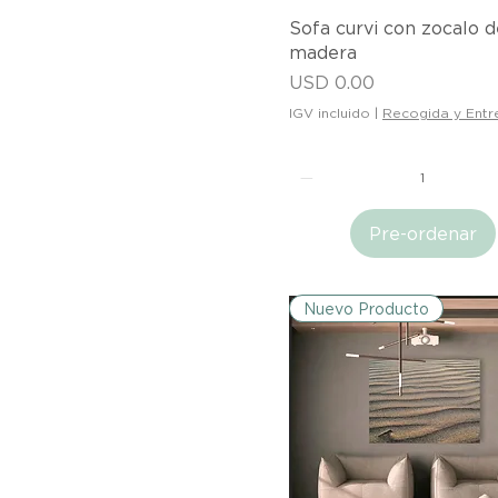
Vista rápida
Sofa curvi con zocalo d
madera
Precio
USD 0.00
IGV incluido
|
Recogida y Entr
Pre-ordenar
Nuevo Producto