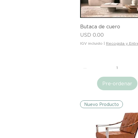
Vista rápida
Butaca de cuero
Precio
USD 0.00
IGV incluido
|
Recogida y Entr
Pre-ordenar
Nuevo Producto