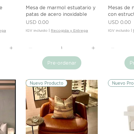
Vista rápida
V
e
Mesa de marmol estuatario y
Mesas de m
patas de acero inoxidable
con estruc
Precio
Precio
USD 0.00
USD 0.00
ega
IGV incluido
|
Recogida y Entrega
IGV incluido
|
Pre-ordenar
P
Nuevo Producto
Nuevo Pro