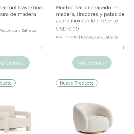
ista rápida
Vista rápida
armol travertino
Mueble bar enchapado en
tura de madera
madera, tiradores y patas de
acero inoxidable o bronce
Precio
USD 0.00
Recogida y Entrega
IGV incluido
|
Recogida y Entrega
re-ordenar
Pre-ordenar
ducto
Nuevo Producto