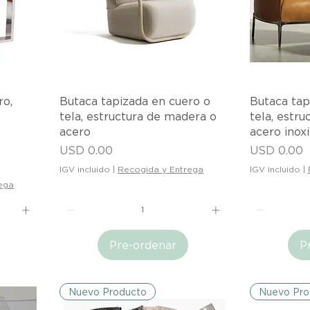
Vista rápida
V
ro,
Butaca tapizada en cuero o
Butaca tap
tela, estructura de madera o
tela, estru
acero
acero inoxi
Precio
Precio
USD 0.00
USD 0.00
IGV incluido
|
Recogida y Entrega
IGV incluido
|
ega
Pre-ordenar
P
Nuevo Producto
Nuevo Pro