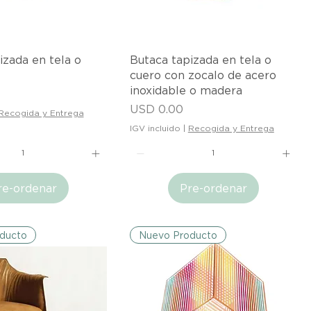
ista rápida
Vista rápida
izada en tela o
Butaca tapizada en tela o
cuero con zocalo de acero
inoxidable o madera
Precio
USD 0.00
Recogida y Entrega
IGV incluido
|
Recogida y Entrega
re-ordenar
Pre-ordenar
ducto
Nuevo Producto