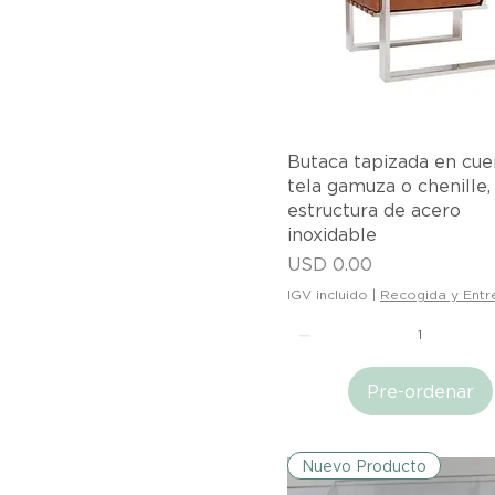
Vista rápida
Butaca tapizada en cue
tela gamuza o chenille,
estructura de acero
inoxidable
Precio
USD 0.00
IGV incluido
|
Recogida y Entr
Pre-ordenar
Nuevo Producto