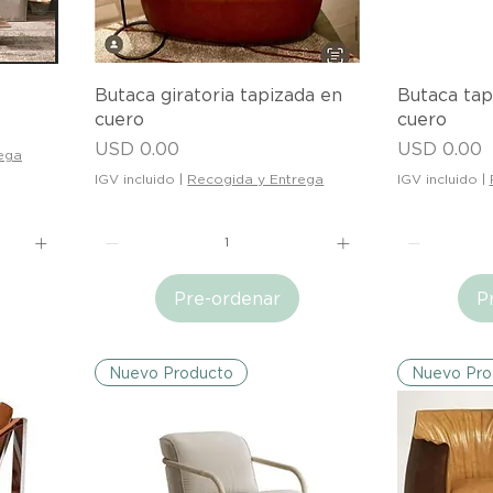
Vista rápida
V
Butaca giratoria tapizada en
Butaca tap
cuero
cuero
Precio
Precio
USD 0.00
USD 0.00
ega
IGV incluido
|
Recogida y Entrega
IGV incluido
|
Pre-ordenar
P
Nuevo Producto
Nuevo Pro