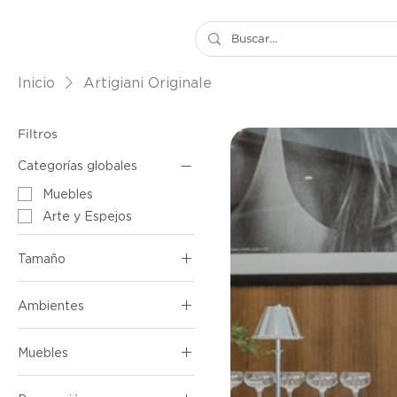
Inicio
Artigiani Originale
Filtros
Categorías globales
Muebles
Arte y Espejos
Tamaño
13 cm x 13 cm x 13cm
Ambientes
18 cm x 18 cm x 18 cm
Sala
Muebles
Comedor
Cocina
Mesas Auxiliares