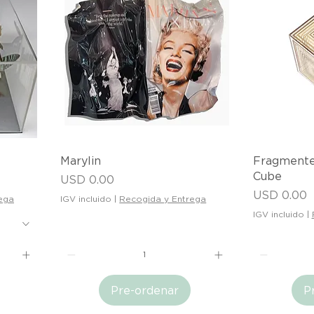
Vista rápida
V
Marylin
Fragmente
Cube
Precio
USD 0.00
Precio
USD 0.00
ega
IGV incluido
|
Recogida y Entrega
IGV incluido
|
Pre-ordenar
P