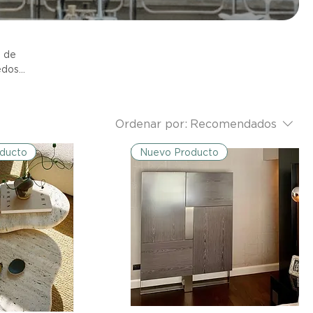
s de
ñedos
ión de
Ordenar por:
Recomendados
ducto
Nuevo Producto