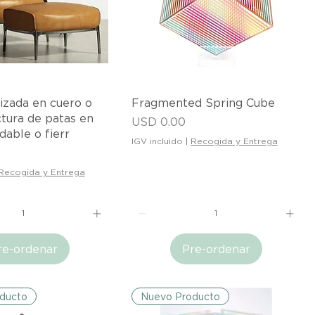
ista rápida
Vista rápida
izada en cuero o
Fragmented Spring Cube
ctura de patas en
Precio
USD 0.00
dable o fierr
IGV incluido
|
Recogida y Entrega
Recogida y Entrega
re-ordenar
Pre-ordenar
ducto
Nuevo Producto