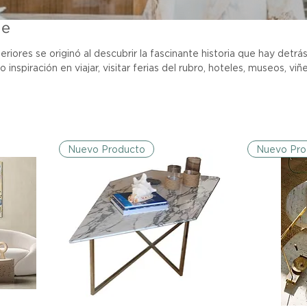
le
eriores se originó al descubrir la fascinante historia que hay detrá
inspiración en viajar, visitar ferias del rubro, hoteles, museos, vi
a permitido nutrirme de distintas culturas, tendencias y modas en
 sido una constante fuente de inspiración. Tanto para la fabricac
nonica Tuss, Diseñadora de Interiores y
Nuevo Producto
Nuevo Pro