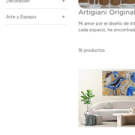
Decoración
Mesas de Centro
Sillas
Adornos
Artigiani Origina
Arte y Espejos
Sillas Butaca
Mi amor por el diseño de int
Sofás
Esculturas
cada espacio, he encontrado 
y restaurantes, y esto me h
diseño y decoración que han
muebles como la decoración si fuese requerida. - Ver
16 productos
Diseñadora de Muebles