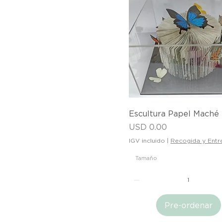
Vista rápida
Escultura Papel Maché
Precio
USD 0.00
IGV incluido
|
Recogida y Entr
Tamaño
Pre-ordenar