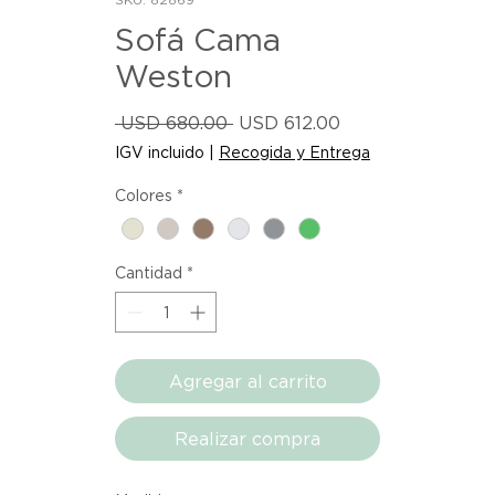
Sofá Cama
Weston
Precio
Precio
 USD 680.00 
USD 612.00
de
IGV incluido
|
Recogida y Entrega
oferta
Colores
*
Cantidad
*
Agregar al carrito
Realizar compra