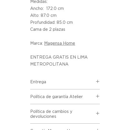
Medidas:
Ancho: 172.0 cm
Alto: 87.0 cm
Profundidad: 85.0 cm
Cama de 2 plazas
Marca:
Magensa Home
ENTREGA GRATIS EN LIMA
METROPOLITANA
Entrega
Despacho incluido en todas las
Política de garantía Atelier
compras de la marca Magensa
Home.
Todos los productos comprados
Excepción: No se hace despacho a
Política de cambios y
en el sitio web de Atelier provienen
devoluciones
domicilio a los distritos de Villa El
directamente de las marcas
Salvador Villa Maria del Triunfo,
asociadas dentro de nuestro
Todas las solicitudes de cambios o
Cieneguilla, Chosica, Lurin,