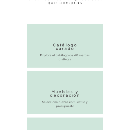
que compras
Catálogo
curado
Explora el catálogo de 40 marcas
distintas
Muebles y
decoración
Selecciona piezas en tu estilo y
presupuesto