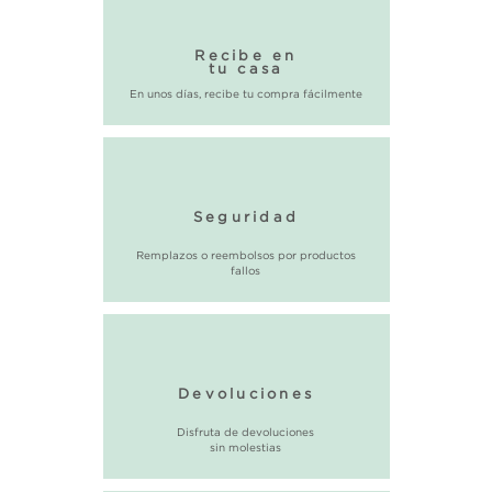
Recibe en
tu casa
En unos días, recibe tu compra fácilmente
Seguridad
Remplazos o reembolsos por productos
fallos
Devoluciones
Disfruta de devoluciones
sin molestias