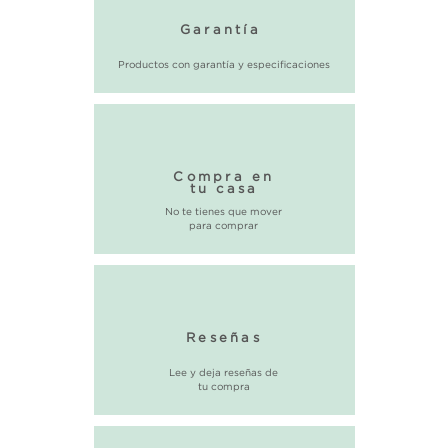
Garantía
Productos con garantía y especificaciones
Compra en
tu casa
No te tienes que mover
para comprar
Reseñas
Lee y deja reseñas de
tu compra