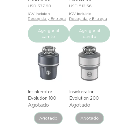
Precio
Precio
USD 377.68
USD 512.56
IGV incluido
|
IGV incluido
|
Recogida y Entrega
Recogida y Entrega
Agregar al
Agregar al
carrito
carrito
Insinkerator
Insinkerator
Evolution 100
Evolution 200
Agotado
Agotado
Agotado
Agotado