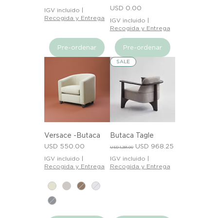
Precio
USD 0.00
IGV incluido
|
Recogida y Entrega
IGV incluido
|
Recogida y Entrega
Pre-ordenar
Pre-ordenar
SALE
Versace -Butaca
Butaca Tagle
Precio
Precio
Precio de oferta
USD 550.00
USD 968.25
USD 1,291.00
IGV incluido
|
IGV incluido
|
Recogida y Entrega
Recogida y Entrega