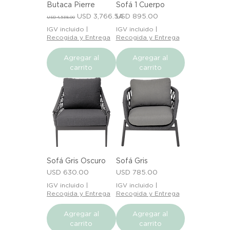
Butaca Pierre
Sofá 1 Cuerpo
Precio
Precio de oferta
Precio
USD 3,766.54
USD 895.00
USD 4,538.00
IGV incluido
|
IGV incluido
|
Recogida y Entrega
Recogida y Entrega
Agregar al
Agregar al
carrito
carrito
Sofá Gris Oscuro
Sofá Gris
Precio
Precio
USD 630.00
USD 785.00
IGV incluido
|
IGV incluido
|
Recogida y Entrega
Recogida y Entrega
Agregar al
Agregar al
carrito
carrito