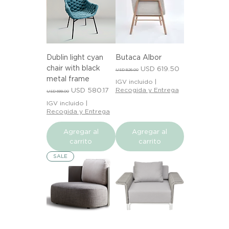
Dublin light cyan
Butaca Albor
chair with black
Precio
Precio de oferta
USD 619.50
USD 826.00
metal frame
IGV incluido
|
Precio
Precio de oferta
USD 580.17
Recogida y Entrega
USD 699.00
IGV incluido
|
Recogida y Entrega
Agregar al
Agregar al
carrito
carrito
SALE