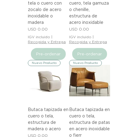
tela o cuero con
cuero, tela gamuza
zocalo de acero
o chenille,
inoxidable o
estructura de
madera
acero inoxidable
Precio
Precio
USD 0.00
USD 0.00
IGV incluido
|
IGV incluido
|
Recogida y Entrega
Recogida y Entrega
Pre-ordenar
Pre-ordenar
Nuevo Producto
Nuevo Producto
Butaca tapizada en
Butaca tapizada en
cuero o tela,
cuero o tela,
estructura de
estructura de patas
madera o acero
en acero inoxidable
o fierr
Precio
USD 0.00