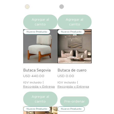
Agregar al
Agregar al
carrito
carrito
Nuevo Producto
Nuevo Producto
Butaca Segovia
Butaca de cuero
Precio
Precio
USD 440.00
USD 0.00
IGV incluido
|
IGV incluido
|
Recogida y Entrega
Recogida y Entrega
Agregar al
carrito
Pre-ordenar
Nuevo Producto
Nuevo Producto