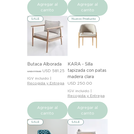
Agregar al
Agregar al
carrito
carrito
SALE
Nuevo Producto
Butaca Alborada
KARA - Silla
tapizada con patas
Precio
Precio de oferta
USD 581.25
USD 775.00
madera clara
IGV incluido
|
Precio
Recogida y Entrega
USD 250.00
IGV incluido
|
Recogida y Entrega
Agregar al
Agregar al
carrito
carrito
SALE
SALE