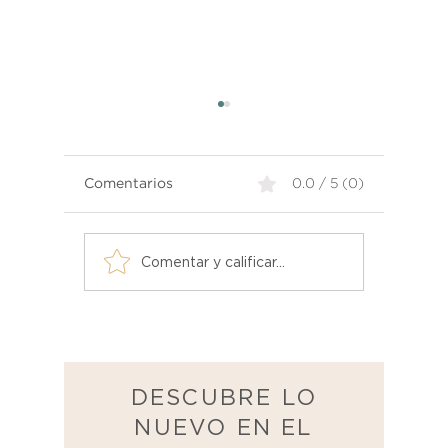
Comentarios
0.0 / 5 (0)
Asientos de Distinción:
Estilo y
Comentar y calificar...
Explora la Variedad de
Encontr
Sillas en Atelier
Perfect
para Ca
DESCUBRE LO
NUEVO EN EL