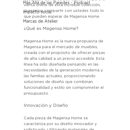
Más Allá de las Paredes - Podcast
venta online de esta increíble colección, 
queremos compartir con ustedes todo lo 
Impacto social
que pueden esperar de Magensa Home.
Marcas de Atelier
¿Qué es Magensa Home?
Magensa Home es la nueva propuesta de 
Magensa para el mercado de muebles, 
creada con el propósito de ofrecer piezas 
de alta calidad a un precio accesible. Esta 
línea ha sido diseñada pensando en las 
necesidades de la generación moderna y 
las familias actuales, proporcionando 
soluciones de diseño que combinan 
funcionalidad y estilo sin comprometer el 
presupuesto.
Innovación y Diseño
Cada pieza de Magensa Home se 
caracteriza por su diseño innovador y 
sofisticado. Utilizando materiales de 