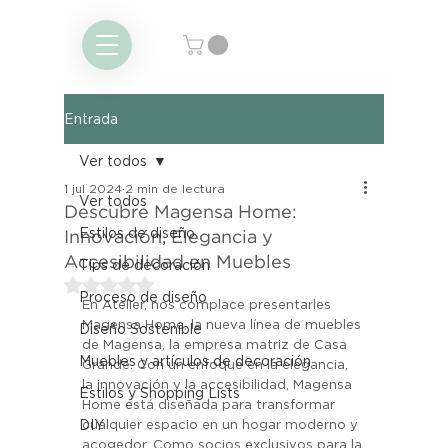
Entrada
Ver todos
1 jul 2024
2 min de lectura
Ver todos
Descubre Magensa Home:
Estilos de diseño
Innovación, Elegancia y
Accesibilidad en Muebles
Tips de decoración
Obtuvo NaN de 5 estrellas.
Proceso de diseño
En Atelier, nos complace presentarles 
Magensa Home, la nueva línea de muebles 
Diseño Sostenible
de Magensa, la empresa matriz de Casa 
Muebles y artículos de decoración
Grande. Con un enfoque en la elegancia, 
la innovación y la accesibilidad, Magensa 
Estilos y Shopping Lists
Home está diseñada para transformar 
DIY
cualquier espacio en un hogar moderno y 
acogedor. Como socios exclusivos para la 