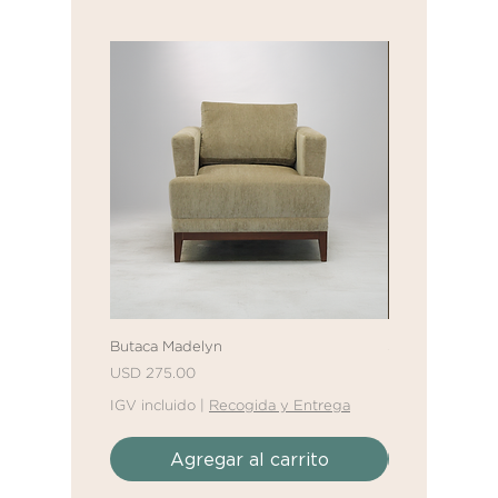
Butaca Madelyn
Sofá Cama Mall
Precio
Precio
Precio de ofert
USD 275.00
Desde
USD 611.
IGV incluido
|
Recogida y Entrega
IGV incluido
|
R
Agregar al carrito
Agreg