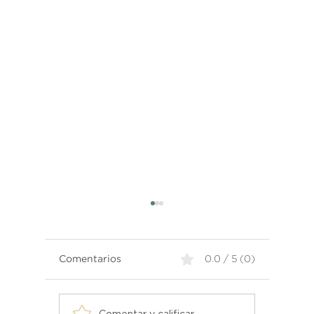
Comentarios
0.0 / 5 (0)
Cómo seleccionar
Transfo
Comentar y calificar...