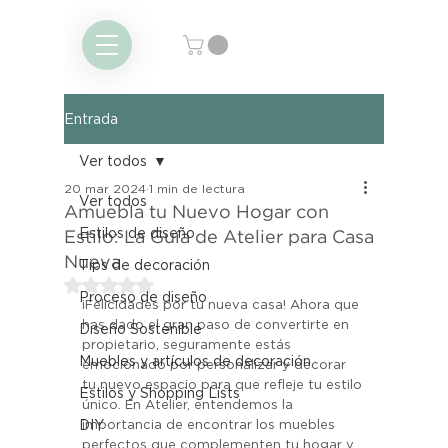
Entrada
Ver todos
20 mar 2024
1 min de lectura
Ver todos
Amuebla tu Nuevo Hogar con
Estilos de diseño
Estilo: La Guía de Atelier para Casa
Nueva
Tips de decoración
Obtuvo NaN de 5 estrellas.
Proceso de diseño
¡Felicidades por tu nueva casa! Ahora que 
has dado el gran paso de convertirte en 
Diseño Sostenible
propietario, seguramente estás 
Muebles y artículos de decoración
emocionado por personalizar y decorar 
tu nuevo espacio para que refleje tu estilo 
Estilos y Shopping Lists
único. En Atelier, entendemos la 
DIY
importancia de encontrar los muebles 
perfectos que complementen tu hogar y 