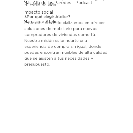
Más Allá de las Paredes - Podcast
tu estilo de vida.
Impacto social
¿Por qué elegir Atelier?
Marcas de Atelier
En Atelier, nos especializamos en ofrecer 
soluciones de mobiliario para nuevos 
compradores de viviendas como tú. 
Nuestra misión es brindarte una 
experiencia de compra sin igual, donde 
puedas encontrar muebles de alta calidad 
que se ajusten a tus necesidades y 
presupuesto.