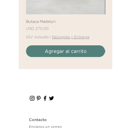
Butaca Madelyn
Sofá Cama Mal
Precio
Precio
Precio de ofe
USD 275.00
Desde
USD 61
IGV incluido
|
Recogida y Entrega
IGV incluido
|
Agregar al carrito
Agr
Contacto
Envíanos un correo