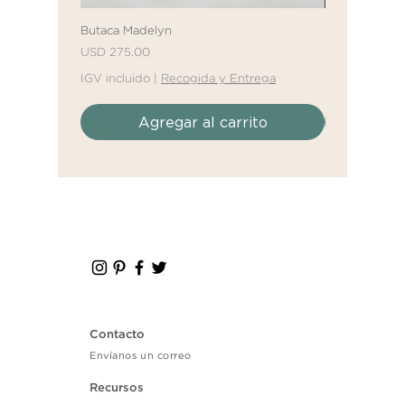
Butaca Madelyn
Sofá Cama Mal
Precio
Precio
Precio de ofe
USD 275.00
Desde
USD 61
IGV incluido
|
Recogida y Entrega
IGV incluido
|
Agregar al carrito
Agr
Contacto
Envíanos un correo
Recursos