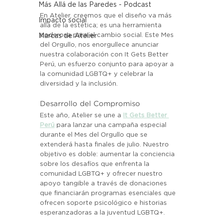
Más Allá de las Paredes - Podcast
En Atelier, creemos que el diseño va más 
Impacto social
allá de la estética; es una herramienta 
poderosa para el cambio social. Este Mes 
Marcas de Atelier
del Orgullo, nos enorgullece anunciar 
nuestra colaboración con It Gets Better 
Perú, un esfuerzo conjunto para apoyar a 
la comunidad LGBTQ+ y celebrar la 
diversidad y la inclusión.
Desarrollo del Compromiso
Este año, Atelier se une a
It Gets Better 
Perú
 para lanzar una campaña especial 
durante el Mes del Orgullo que se 
extenderá hasta finales de julio. Nuestro 
objetivo es doble: aumentar la conciencia 
sobre los desafíos que enfrenta la 
comunidad LGBTQ+ y ofrecer nuestro 
apoyo tangible a través de donaciones 
que financiarán programas esenciales que 
ofrecen soporte psicológico e historias 
esperanzadoras a la juventud LGBTQ+.