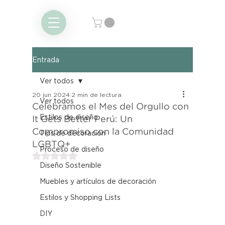
Entrada
Ver todos
20 jun 2024
2 min de lectura
Ver todos
Celebramos el Mes del Orgullo con
Estilos de diseño
It Gets Better Perú: Un
Compromiso con la Comunidad
Tips de decoración
LGBTQ+
Proceso de diseño
Obtuvo NaN de 5 estrellas.
Diseño Sostenible
Muebles y artículos de decoración
Estilos y Shopping Lists
DIY