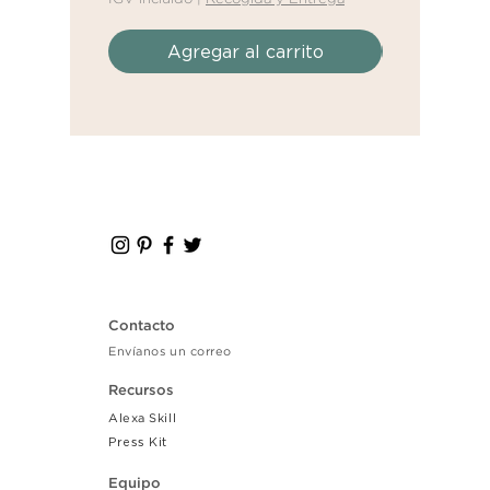
IGV incluido
|
R
Agregar al carrito
Agreg
Contacto
Envíanos un correo
Recursos
Alexa Skill
Press Kit
Equipo