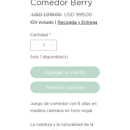
Comedor Berry
Precio
Precio
 USD 1,019.00 
USD 999.00
de
IGV incluido
|
Recogida y Entrega
oferta
Cantidad
*
Solo 1 disponible(s)
Agregar al carrito
Realizar compra
Juego de comedor con 6 sillas en
madera cariniana en tono nogal.
La nobleza y la naturalidad de la