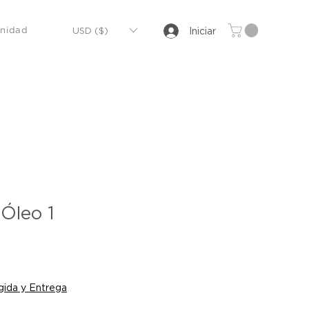
USD ($)
Iniciar
nidad
Óleo 1
io
ida y Entrega