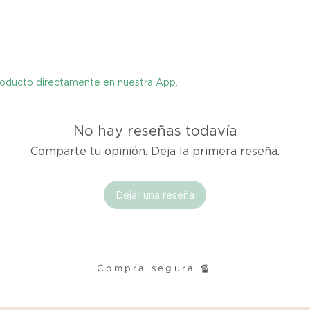
cualquier problema
encargaremos del p
coordinaremos con 
entrega de un prod
reembolsaremos el d
producto directamente en nuestra App.
Cómo Reportar un 
Por favor, contáct
No hay reseñas todavía
dentro de los tres d
Comparte tu opinión. Deja la primera reseña.
tu producto para i
es el mismo correo 
enviarte tu recibo.
Dejar una reseña
Condiciones de Dev
Los productos debe
condición y embalaje
Compra segura 🔏
Excepciones: