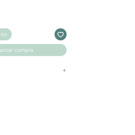
rito
alizar compra
s comprados en el sitio web de
directamente de las marcas
e nuestro marketplace. Cada
quí cuenta con una garantía de
ho con tu producto al recibirlo,
ías para notificarnos sobre