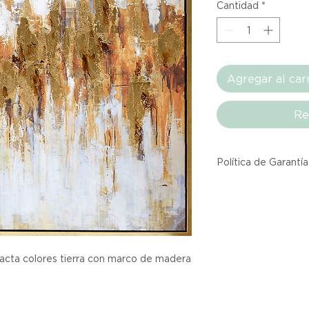
Cantidad
*
Agregar al car
Re
Política de Garantía
Todos los producto
Atelier provienen 
asociadas dentro d
producto listado a
calidad y entrega.
racta colores tierra con marco de madera
Si no estás satisfec
tienes hasta tres d