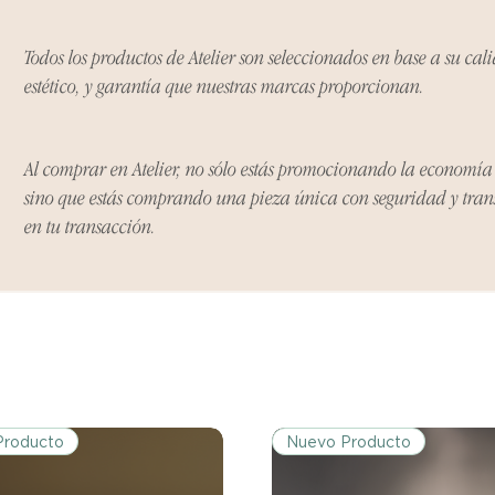
Ciertos artículos p
política. Por favor,
conocer las excepci
Todos los productos de Atelier son seleccionados en base a su cal
de devoluciones.
estético, y garantía que nuestras marcas proporcionan.
Costos de Envío:
Al comprar en Atelier, no sólo estás promocionando la economí
Nos haremos cargo 
devoluciones y ree
sino que estás comprando una pieza única con seguridad y tra
inicial de tres días.
en tu transacción.
después de tres días
los costos de envío.
Tiempo de Procesa
Los reembolsos se 
días hábiles poster
devuelto.
Producto
Nuevo Producto
Si no nos informas
dentro de los tres d