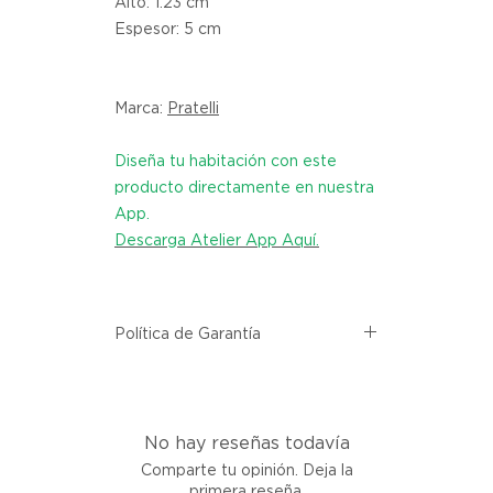
Alto: 1.23 cm
Espesor: 5 cm
Marca:
Pratelli
Diseña tu habitación con este
producto directamente en nuestra
App.
Descarga Atelier App Aquí.
Política de Garantía
Todos los productos comprados
en el sitio web de Atelier provienen
directamente de las marcas
No hay reseñas todavía
asociadas dentro de nuestro
marketplace. Cada producto
Comparte tu opinión. Deja la
listado aquí cuenta con una
primera reseña.