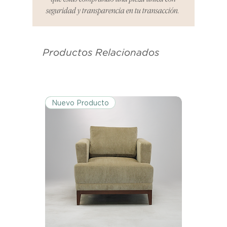
informar cualquier problema. Este
seguridad y transparencia en tu transacción.
es el mismo correo electrónico que
se utilizó para enviarte tu recibo.
Productos Relacionados
Condiciones de Devolución:
Los productos deben ser
devueltos en su condición y
embalaje original.
Nuevo Producto
Excepciones:
Ciertos artículos pueden estar
exentos de esta política. Por favor,
revisa la lista de productos para
conocer las excepciones
específicas de la política de
devoluciones.
Costos de Envío: