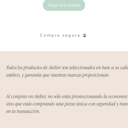
Ciertos artículos p
Dejar una reseña
política. Por favor,
conocer las excepci
de devoluciones.
Compra segura 🔏
Costos de Envío:
Nos haremos cargo 
devoluciones y ree
inicial de tres días.
después de tres días
Todos los productos de Atelier son seleccionados en base a su cal
los costos de envío.
estético, y garantía que nuestras marcas proporcionan.
Tiempo de Procesa
Los reembolsos se 
Al comprar en Atelier, no sólo estás promocionando la economí
días hábiles poster
sino que estás comprando una pieza única con seguridad y tra
devuelto.
en tu transacción.
Si no nos informas
dentro de los tres d