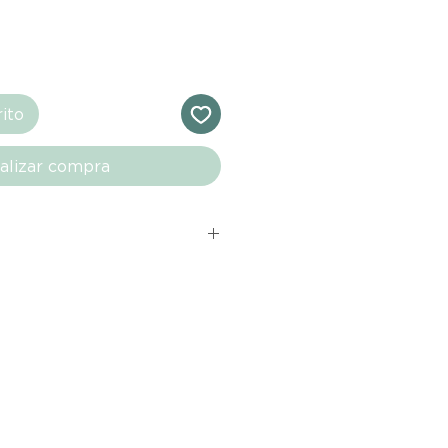
rito
alizar compra
s comprados en el sitio web de
directamente de las marcas
e nuestro marketplace. Cada
quí cuenta con una garantía de
ho con tu producto al recibirlo,
ías para notificarnos sobre