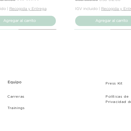
uido
|
Recogida y Entrega
IGV incluido
|
Recogida y Ent
Agregar al carrito
Agregar al carrito
Producto
Producto
Producto
Nuevo Producto
Nuevo Producto
Nuevo Producto
Equipo
Press Kit
Carreras
Políticas de
Privacidad d
Tr
ainings
iera
ltair
ojin Cuadrado
Sofá Kiera - 2 cuerpos
Estela - Cojin Cuadrado
Loto Naranja - Cojin Cuadrad
Precio
Precio
Precio
.00
00
00
USD 530.00
USD 54.00
USD 54.00