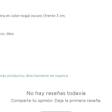
cualquier problema
encargaremos del p
coordinaremos con 
a en color nogal oscuro (frente 3 cm, 
entrega de un prod
reembolsaremos el d
co, óleo.
Cómo Reportar un 
Por favor, contáct
dentro de los tres d
tu producto para i
es el mismo correo 
enviarte tu recibo.
y más productos directamente en nuestra
Condiciones de Dev
Los productos debe
No hay reseñas todavía
condición y embalaje
Comparte tu opinión. Deja la primera reseña.
Excepciones: