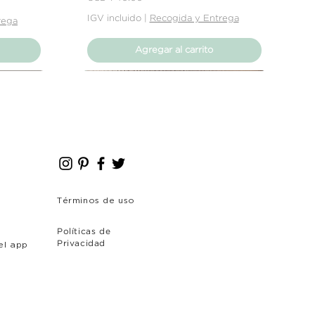
IGV incluido
|
Recogida y Entrega
rega
Agregar al carrito
Nuevo Producto
Nuevo Producto
Términos de uso
Políticas de
el app
Privacidad
o
Sofá Kiera - 3 cuerpos
Aqua - Cojin Cuadrado
Sofá Verona
Precio
Precio
Precio
USD 715.00
USD 54.00
USD 714.40