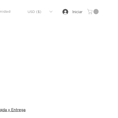
USD ($)
Iniciar
nidad
o
ida y Entrega