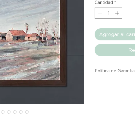
Cantidad
*
Agregar al car
Re
Política de Garantía
Todos los producto
Atelier provienen 
asociadas dentro d
producto listado a
calidad y entrega.
Si no estás satisfec
tienes hasta tres d