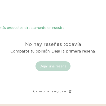
cualquier problema
encargaremos del p
coordinaremos con 
entrega de un prod
reembolsaremos el d
y más productos directamente en nuestra
Cómo Reportar un 
Por favor, contáct
No hay reseñas todavía
dentro de los tres d
Comparte tu opinión. Deja la primera reseña.
tu producto para i
es el mismo correo 
enviarte tu recibo.
Dejar una reseña
Condiciones de Dev
Los productos debe
condición y embalaje
Compra segura 🔏
Excepciones: