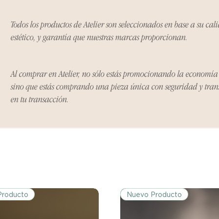
Ciertos artículos p
política. Por favor,
Todos los productos de Atelier son seleccionados en base a su cal
conocer las excepci
de devoluciones.
estético, y garantía que nuestras marcas proporcionan.
Costos de Envío:
Al comprar en Atelier, no sólo estás promocionando la economí
Nos haremos cargo 
sino que estás comprando una pieza única con seguridad y tra
devoluciones y ree
inicial de tres días.
en tu transacción.
después de tres días
los costos de envío.
Tiempo de Procesa
Los reembolsos se 
días hábiles poster
devuelto.
Producto
Nuevo Producto
Si no nos informas
dentro de los tres d