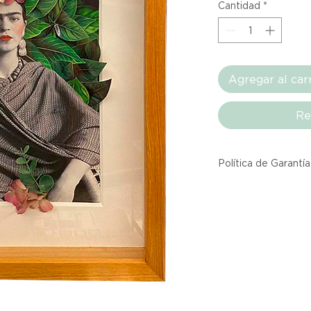
Cantidad
*
Agregar al car
Re
Política de Garantía
Todos los producto
Atelier provienen 
asociadas dentro d
producto listado a
calidad y entrega.
Si no estás satisfec
tienes hasta tres d