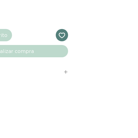
rito
alizar compra
s comprados en el sitio web de
directamente de las marcas
e nuestro marketplace. Cada
quí cuenta con una garantía de
ho con tu producto al recibirlo,
ías para notificarnos sobre