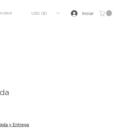
USD ($)
Iniciar
nidad
ida
o
ida y Entrega