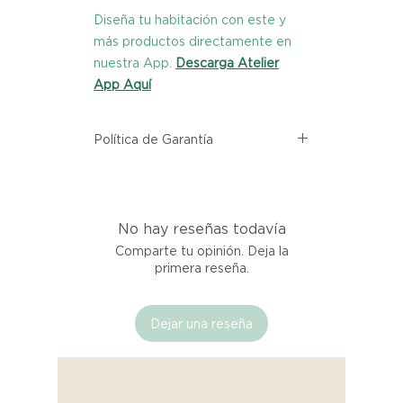
Diseña tu habitación con este y
más productos directamente en
nuestra App.
Descarga Atelier
App Aquí
Política de Garantía
Todos los productos comprados
en el sitio web de Atelier provienen
directamente de las marcas
No hay reseñas todavía
asociadas dentro de nuestro
marketplace. Cada producto
Comparte tu opinión. Deja la
listado aquí cuenta con una
primera reseña.
garantía de calidad y entrega.
Dejar una reseña
Si no estás satisfecho con tu
producto al recibirlo, tienes hasta
tres días para notificarnos sobre
cualquier problema. Durante este
Compra segura 🔏