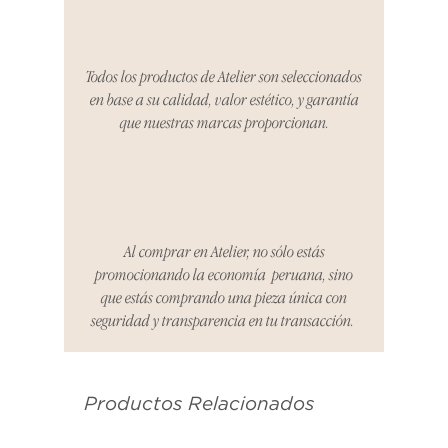
período, nos encargaremos del
proceso de devolución,
coordinaremos con el vendedor,
Todos los productos de Atelier son seleccionados
organizaremos la entrega de un
en base a su calidad, valor estético, y garantía
producto de reemplazo o te
que nuestras marcas proporcionan.
reembolsaremos el dinero en su
totalidad.
Cómo Reportar un Problema:
Por favor, contáctanos en
hello@atelier-app.com dentro de
Al comprar en Atelier, no sólo estás
los tres días posteriores a la
promocionando la economía peruana, sino
recepción de tu producto para
que estás comprando una pieza única con
informar cualquier problema. Este
seguridad y transparencia en tu transacción.
es el mismo correo electrónico que
se utilizó para enviarte tu recibo.
Productos Relacionados
Condiciones de Devolución:
Los productos deben ser