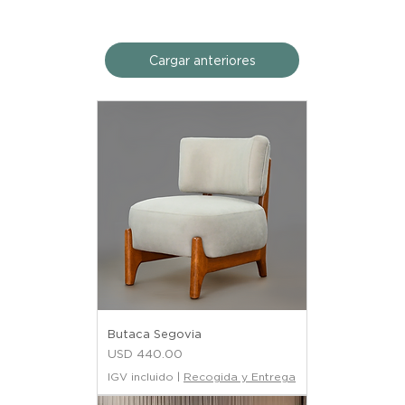
Cargar anteriores
Butaca Segovia
Precio
USD 440.00
IGV incluido
|
Recogida y Entrega