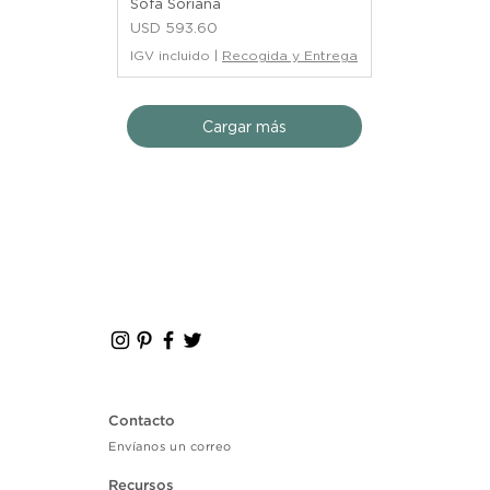
Sofá Soriana
Precio
USD 593.60
IGV incluido
|
Recogida y Entrega
Cargar más
Contacto
Envíanos un correo
Recursos