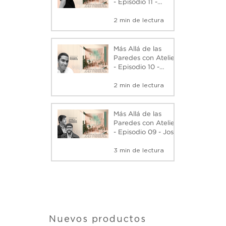
- Episodio 11 -
Mariana Paloma
2 min de lectura
Gambini - Podcast
Más Allá de las
Paredes con Atelier
- Episodio 10 -
Moisés Porras -
2 min de lectura
Podcast
Más Allá de las
Paredes con Atelier
- Episodio 09 - José
y Alonso Orrego: La
3 min de lectura
Evolución de
Metrópolis -
Podcast
Nuevos productos