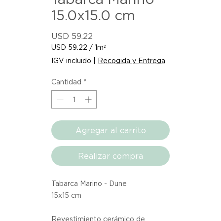
15.0x15.0 cm
Precio
USD 59.22
USD 59.22
/
1m²
USD 59.22
IGV incluido
|
Recogida y Entrega
por
1
Cantidad
*
Metro
cuadrado
Agregar al carrito
Realizar compra
Tabarca Marino - Dune
15x15 cm
Revestimiento cerámico de