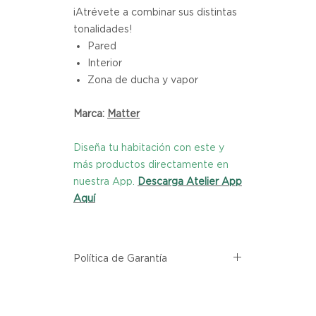
¡Atrévete a combinar sus distintas
tonalidades!
Pared
Interior
Zona de ducha y vapor
Marca:
Matter
Diseña tu habitación con este y
más productos directamente en
nuestra App.
Descarga Atelier App
Aquí
Política de Garantía
Todos los productos comprados
en el sitio web de Atelier provienen
directamente de las marcas