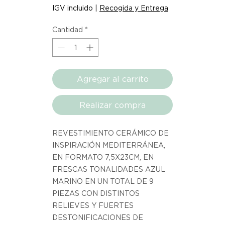
USD 63.74
IGV incluido
|
Recogida y Entrega
por
1
Cantidad
*
Metro
cuadrado
Agregar al carrito
Realizar compra
REVESTIMIENTO CERÁMICO DE
INSPIRACIÓN MEDITERRÁNEA,
EN FORMATO 7,5X23CM, EN
FRESCAS TONALIDADES AZUL
MARINO EN UN TOTAL DE 9
PIEZAS CON DISTINTOS
RELIEVES Y FUERTES
DESTONIFICACIONES DE