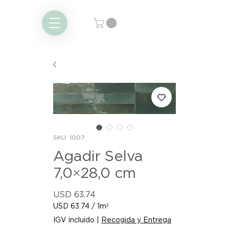
SKU: 1007
Agadir Selva
7,0×28,0 cm
Precio
USD 63.74
USD 63.74
/
1m²
USD 63.74
IGV incluido
|
Recogida y Entrega
por