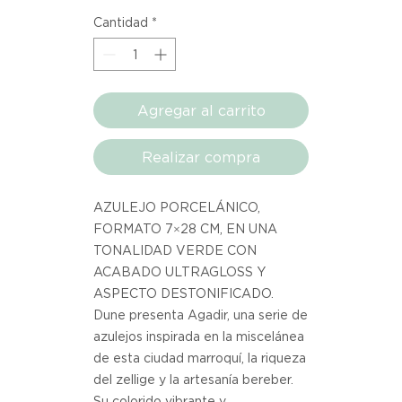
1
Cantidad
*
Metro
cuadrado
Agregar al carrito
Realizar compra
AZULEJO PORCELÁNICO,
FORMATO 7×28 CM, EN UNA
TONALIDAD VERDE CON
ACABADO ULTRAGLOSS Y
ASPECTO DESTONIFICADO.
Dune presenta Agadir, una serie de
azulejos inspirada en la miscelánea
de esta ciudad marroquí, la riqueza
del zellige y la artesanía bereber.
Su colorido vibrante y