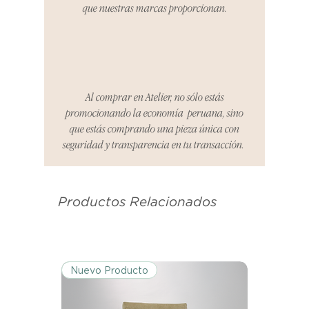
que nuestras marcas proporcionan.
reembolsaremos el dinero en su
totalidad.
Cómo Reportar un Problema:
Por favor, contáctanos en
hello@atelier-app.com dentro de
Al comprar en Atelier, no sólo estás
los tres días posteriores a la
promocionando la economía peruana, sino
recepción de tu producto para
que estás comprando una pieza única con
informar cualquier problema. Este
seguridad y transparencia en tu transacción.
es el mismo correo electrónico que
se utilizó para enviarte tu recibo.
Productos Relacionados
Condiciones de Devolución:
Los productos deben ser
devueltos en su condición y
embalaje original.
Nuevo Producto
Excepciones: