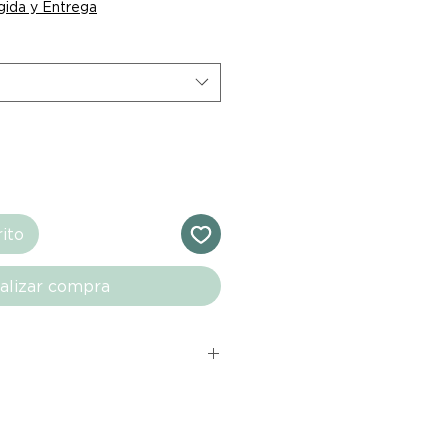
ida y Entrega
rito
alizar compra
s comprados en el sitio web de
directamente de las marcas
e nuestro marketplace. Cada