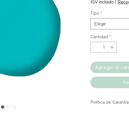
IGV incluido
|
Recog
por
61
Tipo
*
Metros
cuadrados
Elegir
Cantidad
*
Agregar al car
Re
Política de Garantía
Todos los producto
Atelier provienen 
asociadas dentro d