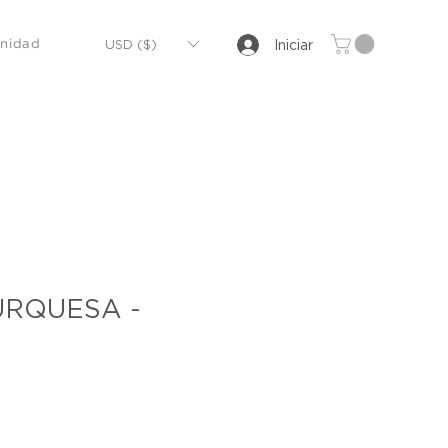
USD ($)
Iniciar
nidad
URQUESA -
ecio
rta