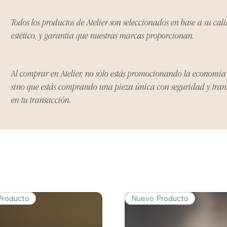
Los productos debe
Todos los productos de Atelier son seleccionados en base a su cal
condición y embalaje
estético, y garantía que nuestras marcas proporcionan.
Excepciones:
Ciertos artículos p
Al comprar en Atelier, no sólo estás promocionando la economí
política. Por favor,
sino que estás comprando una pieza única con seguridad y tra
conocer las excepci
de devoluciones.
en tu transacción.
Costos de Envío:
Nos haremos cargo 
devoluciones y ree
inicial de tres días.
después de tres días
los costos de envío.
Producto
Nuevo Producto
Tiempo de Procesa
Los reembolsos se 