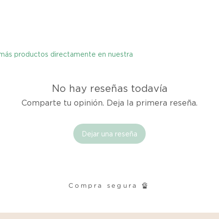
producto listado a
calidad y entrega.
Si no estás satisfec
y más productos directamente en nuestra
tienes hasta tres d
cualquier problema
encargaremos del p
coordinaremos con 
No hay reseñas todavía
entrega de un prod
Comparte tu opinión. Deja la primera reseña.
reembolsaremos el d
Dejar una reseña
Cómo Reportar un 
Por favor, contáct
dentro de los tres d
tu producto para i
es el mismo correo 
Compra segura 🔏
enviarte tu recibo.
Condiciones de Dev