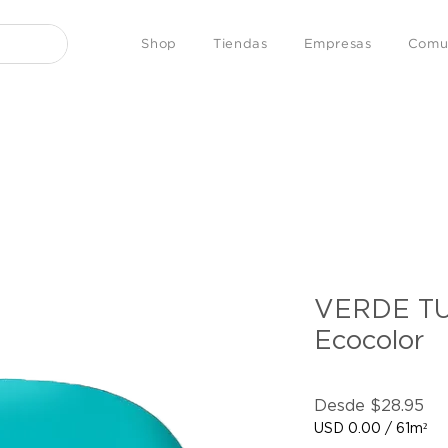
Shop
Tiendas
Empresas
Comu
VERDE T
Ecocolor
Pr
Desde
$28.95
de
USD 0.00
/
61m²
ofe
USD 0.00