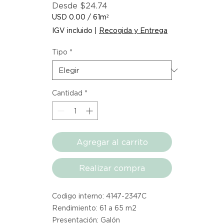
Precio
Desde
$24.74
de
USD 0.00
/
61m²
oferta
USD 0.00
IGV incluido
|
Recogida y Entrega
por
61
Tipo
*
Metros
cuadrados
Cantidad
*
Agregar al carrito
Realizar compra
Codigo interno: 4147-2347C
Rendimiento: 61 a 65 m2
Presentación: Galón