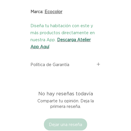
Marca:
Ecocolor
Diseña tu habitación con este y
más productos directamente en
nuestra App.
Descarga Atelier
App Aquí
Política de Garantía
Todos los productos comprados
en el sitio web de Atelier provienen
directamente de las marcas
No hay reseñas todavía
asociadas dentro de nuestro
marketplace. Cada producto
Comparte tu opinión. Deja la
listado aquí cuenta con una
primera reseña.
garantía de calidad y entrega.
Dejar una reseña
Si no estás satisfecho con tu