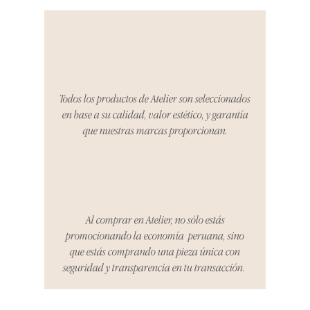
producto al recibirlo, tienes hasta
tres días para notificarnos sobre
cualquier problema. Durante este
Compra segura 🔏
período, nos encargaremos del
proceso de devolución,
coordinaremos con el vendedor,
Todos los productos de Atelier son seleccionados
organizaremos la entrega de un
en base a su calidad, valor estético, y garantía
producto de reemplazo o te
que nuestras marcas proporcionan.
reembolsaremos el dinero en su
totalidad.
Cómo Reportar un Problema:
Por favor, contáctanos en
hello@atelier-app.com dentro de
Al comprar en Atelier, no sólo estás
los tres días posteriores a la
promocionando la economía peruana, sino
recepción de tu producto para
que estás comprando una pieza única con
informar cualquier problema. Este
seguridad y transparencia en tu transacción.
es el mismo correo electrónico que
se utilizó para enviarte tu recibo.