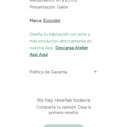
Rendimiento: 61 a 65 m2
Presentación: Galón
Marca:
Ecocolor
Diseña tu habitación con este y
más productos directamente en
nuestra App.
Descarga Atelier
App Aquí
Política de Garantía
Todos los productos comprados
en el sitio web de Atelier provienen
directamente de las marcas
No hay reseñas todavía
asociadas dentro de nuestro
marketplace. Cada producto
Comparte tu opinión. Deja la
listado aquí cuenta con una
primera reseña.
garantía de calidad y entrega.