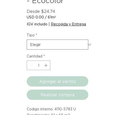
- Ecocolor
Precio
Desde
$24.74
de
USD 0.00
/
61m²
oferta
USD 0.00
IGV incluido
|
Recogida y Entrega
por
61
Tipo
*
Metros
cuadrados
Cantidad
*
Agregar al carrito
Realizar compra
Codigo interno: 4110-5783 U