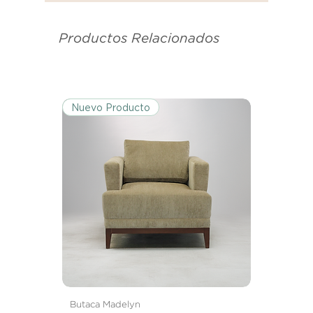
se utilizó para enviarte tu recibo.
Productos Relacionados
Condiciones de Devolución:
Los productos deben ser
devueltos en su condición y
embalaje original.
Nuevo Producto
Excepciones:
Ciertos artículos pueden estar
exentos de esta política. Por favor,
revisa la lista de productos para
conocer las excepciones
específicas de la política de
devoluciones.
Costos de Envío:
Nos haremos cargo de los costos
de envío para devoluciones y
Butaca Madelyn
reemplazos dentro del período