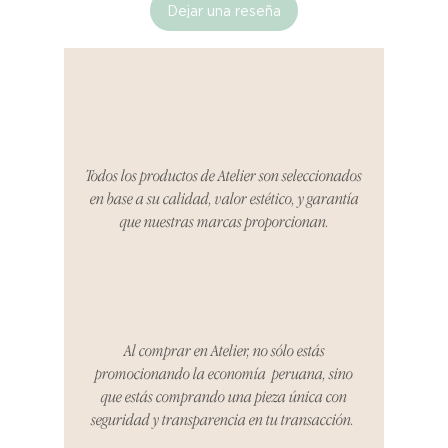
Dejar una reseña
Si no estás satisfecho con tu
producto al recibirlo, tienes hasta
tres días para notificarnos sobre
cualquier problema. Durante este
Compra segura 🔏
período, nos encargaremos del
proceso de devolución,
coordinaremos con el vendedor,
Todos los productos de Atelier son seleccionados
organizaremos la entrega de un
en base a su calidad, valor estético, y garantía
producto de reemplazo o te
que nuestras marcas proporcionan.
reembolsaremos el dinero en su
totalidad.
Cómo Reportar un Problema:
Por favor, contáctanos en
hello@atelier-app.com dentro de
Al comprar en Atelier, no sólo estás
los tres días posteriores a la
promocionando la economía peruana, sino
recepción de tu producto para
que estás comprando una pieza única con
informar cualquier problema. Este
seguridad y transparencia en tu transacción.
es el mismo correo electrónico que