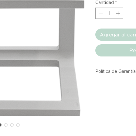
Cantidad
*
Agregar al car
Re
Política de Garantía
Todos los producto
Atelier provienen 
asociadas dentro d
producto listado a
calidad y entrega.
Si no estás satisfec
tienes hasta tres d