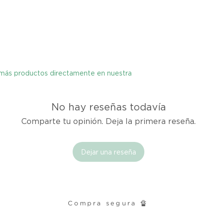
cualquier problema
encargaremos del p
coordinaremos con 
entrega de un prod
reembolsaremos el d
y más productos directamente en nuestra
Cómo Reportar un 
Por favor, contáct
dentro de los tres d
No hay reseñas todavía
tu producto para i
es el mismo correo 
Comparte tu opinión. Deja la primera reseña.
enviarte tu recibo.
Dejar una reseña
Condiciones de Dev
Los productos debe
condición y embalaje
Compra segura 🔏
Excepciones: