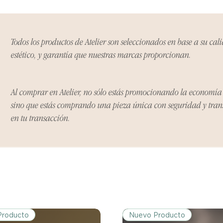
Ciertos artículos p
política. Por favor,
conocer las excepci
de devoluciones.
Todos los productos de Atelier son seleccionados en base a su cal
estético, y garantía que nuestras marcas proporcionan.
Costos de Envío:
Nos haremos cargo 
devoluciones y ree
Al comprar en Atelier, no sólo estás promocionando la economí
inicial de tres días.
sino que estás comprando una pieza única con seguridad y tra
después de tres días
en tu transacción.
los costos de envío.
Tiempo de Procesa
Los reembolsos se 
días hábiles poster
devuelto.
Si no nos informas
Producto
Nuevo Producto
dentro de los tres d