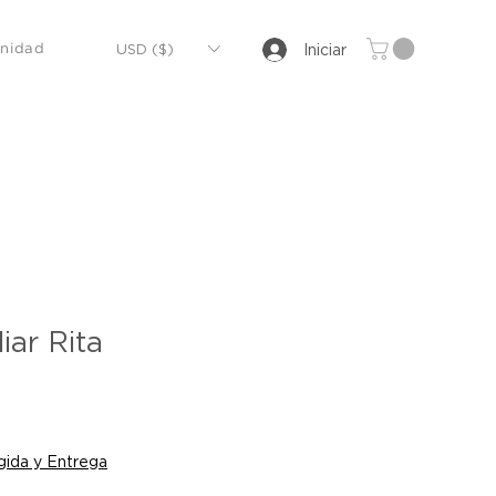
USD ($)
Iniciar
nidad
iar Rita
io
ida y Entrega