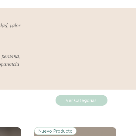
ueden estar exentos de esta
 revisa la lista de productos para
ones específicas de la política
idad, valor
de los costos de envío para
mplazos dentro del período
a peruana,
 Si el problema se informa
nsparencia
, el cliente será responsable de
.
miento del Reembolso:
procesarán dentro de los siete
Ver Categorías
iores a la recepción del producto
 sobre cualquier problema
Nuevo Producto
ías posteriores a la recepción de