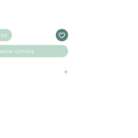
rito
alizar compra
s comprados en el sitio web de
directamente de las marcas
e nuestro marketplace. Cada
quí cuenta con una garantía de
ho con tu producto al recibirlo,
ías para notificarnos sobre