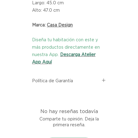
Largo: 45.0 cm
Alto: 47.0 cm
Marca:
Casa Design
Diseña tu habitación con este y
más productos directamente en
nuestra App.
Descarga Atelier
App Aquí
Política de Garantía
Todos los productos comprados
en el sitio web de Atelier provienen
directamente de las marcas
No hay reseñas todavía
asociadas dentro de nuestro
marketplace. Cada producto
Comparte tu opinión. Deja la
listado aquí cuenta con una
primera reseña.
garantía de calidad y entrega.