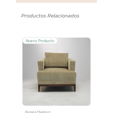
se utilizó para enviarte tu recibo.
Productos Relacionados
Condiciones de Devolución:
Los productos deben ser
devueltos en su condición y
embalaje original.
Nuevo Producto
Excepciones:
Ciertos artículos pueden estar
exentos de esta política. Por favor,
revisa la lista de productos para
conocer las excepciones
específicas de la política de
devoluciones.
Costos de Envío:
Nos haremos cargo de los costos
de envío para devoluciones y
Butaca Madelyn