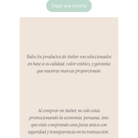
Dejar una reseña
Si no estás satisfecho con tu
producto al recibirlo, tienes hasta
tres días para notificarnos sobre
cualquier problema. Durante este
Compra segura 🔏
período, nos encargaremos del
proceso de devolución,
coordinaremos con el vendedor,
Todos los productos de Atelier son seleccionados
organizaremos la entrega de un
en base a su calidad, valor estético, y garantía
producto de reemplazo o te
que nuestras marcas proporcionan.
reembolsaremos el dinero en su
totalidad.
Cómo Reportar un Problema:
Por favor, contáctanos en
hello@atelier-app.com dentro de
Al comprar en Atelier, no sólo estás
los tres días posteriores a la
promocionando la economía peruana, sino
recepción de tu producto para
que estás comprando una pieza única con
informar cualquier problema. Este
seguridad y transparencia en tu transacción.
es el mismo correo electrónico que