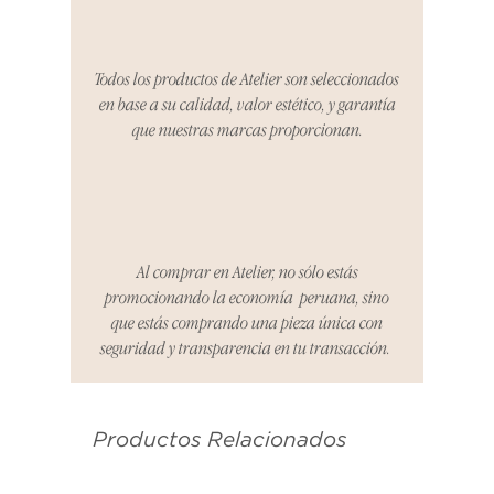
período, nos encargaremos del
proceso de devolución,
coordinaremos con el vendedor,
Todos los productos de Atelier son seleccionados
organizaremos la entrega de un
en base a su calidad, valor estético, y garantía
producto de reemplazo o te
que nuestras marcas proporcionan.
reembolsaremos el dinero en su
totalidad.
Cómo Reportar un Problema:
Por favor, contáctanos en
hello@atelier-app.com dentro de
Al comprar en Atelier, no sólo estás
los tres días posteriores a la
promocionando la economía peruana, sino
recepción de tu producto para
que estás comprando una pieza única con
informar cualquier problema. Este
seguridad y transparencia en tu transacción.
es el mismo correo electrónico que
se utilizó para enviarte tu recibo.
Productos Relacionados
Condiciones de Devolución:
Los productos deben ser