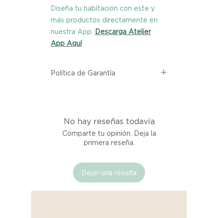
Diseña tu habitación con este y
más productos directamente en
nuestra App.
Descarga Atelier
App Aquí
Política de Garantía
Todos los productos comprados
en el sitio web de Atelier provienen
directamente de las marcas
No hay reseñas todavía
asociadas dentro de nuestro
marketplace. Cada producto
Comparte tu opinión. Deja la
listado aquí cuenta con una
primera reseña.
garantía de calidad y entrega.
Dejar una reseña
Si no estás satisfecho con tu
producto al recibirlo, tienes hasta
tres días para notificarnos sobre
cualquier problema. Durante este
Compra segura 🔏