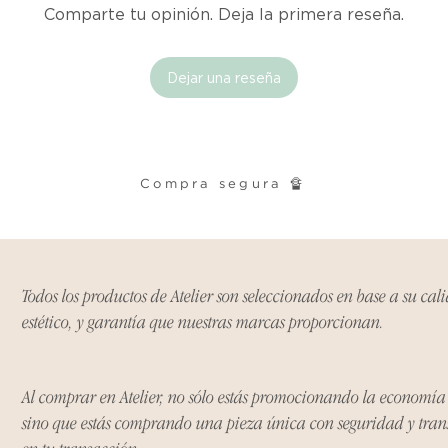
Comparte tu opinión. Deja la primera reseña.
cualquier problema
encargaremos del p
coordinaremos con 
entrega de un prod
Dejar una reseña
reembolsaremos el d
Cómo Reportar un 
Por favor, contáct
Compra segura 🔏
dentro de los tres d
tu producto para i
es el mismo correo 
enviarte tu recibo.
Todos los productos de Atelier son seleccionados en base a su cal
estético, y garantía que nuestras marcas proporcionan.
Condiciones de Dev
Los productos debe
condición y embalaje
Al comprar en Atelier, no sólo estás promocionando la economí
sino que estás comprando una pieza única con seguridad y tra
Excepciones: