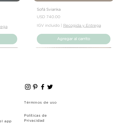
 que se trate de abolladuras,
Sofá Svianka
producto no cumpla con tus
Precio
USD 740.00
rás contactar directamente con
solver el problema.
IGV incluido
|
Recogida y Entrega
rega
Agregar al carrito
Nuevo Producto
Nuevo Producto
Términos de uso
Políticas de
el app
Privacidad