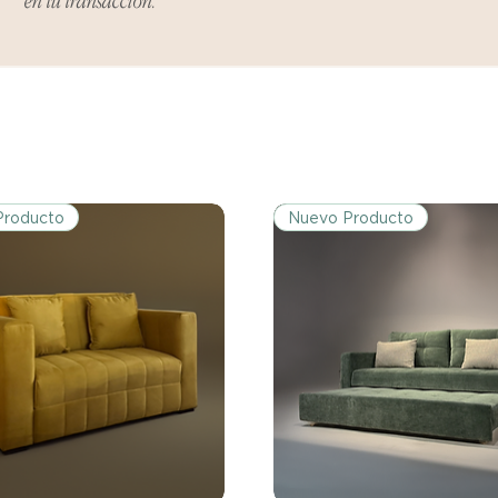
en tu transacción.
Ciertos artículos p
política. Por favor,
conocer las excepci
de devoluciones.
Costos de Envío:
Nos haremos cargo 
devoluciones y ree
inicial de tres días.
Producto
Nuevo Producto
después de tres días
los costos de envío.
Tiempo de Procesa
Los reembolsos se 
días hábiles poster
devuelto.
Si no nos informas
dentro de los tres d