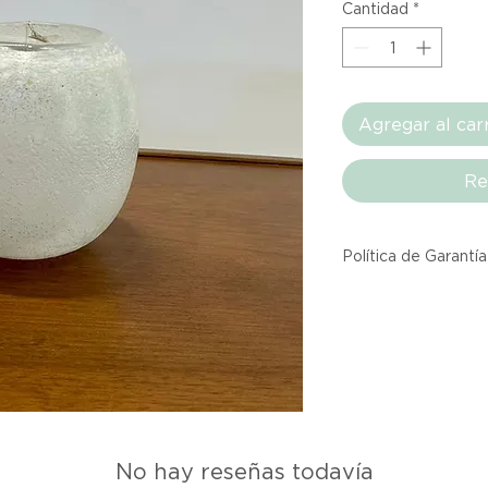
Cantidad
*
Agregar al car
Re
Política de Garantía
Todos los producto
Atelier provienen 
asociadas dentro d
producto listado a
calidad y entrega.
Si no estás satisfec
No hay reseñas todavía
tienes hasta tres d