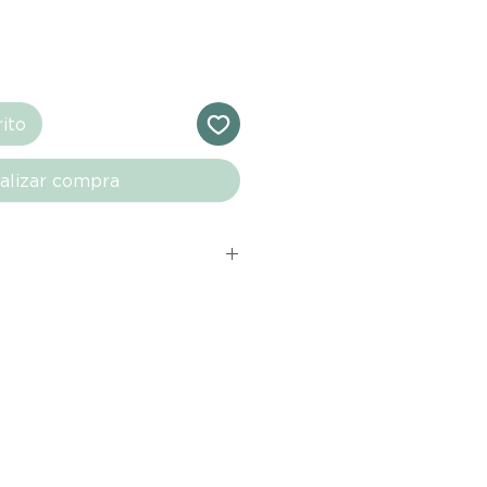
rito
alizar compra
s comprados en el sitio web de
directamente de las marcas
e nuestro marketplace. Cada
quí cuenta con una garantía de
ho con tu producto al recibirlo,
ías para notificarnos sobre