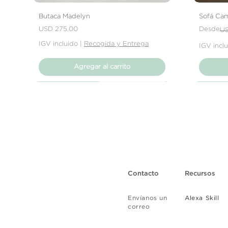
Butaca Madelyn
Sofá Cam
Precio
Precio
Precio de
USD 275.00
Desde
US
IGV incluido
|
Recogida y Entrega
IGV incl
Agregar al carrito
Nuevo Producto
Nuevo Producto
Nuevo Producto
Nuevo 
Nuevo 
Nuevo 
Contacto
Recursos
Envíanos un
Alexa Skill
correo