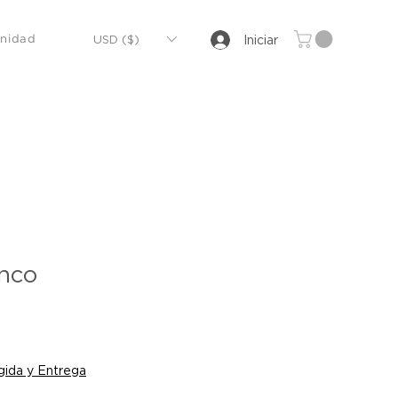
USD ($)
Iniciar
nidad
anco
o
ida y Entrega