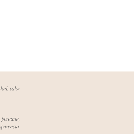
. Durante este período, nos
roceso de devolución,
el vendedor, organizaremos la
ucto de reemplazo o te
inero en su totalidad.
Problema:
anos en hello@atelier-app.com
ías posteriores a la recepción de
nformar cualquier problema. Este
electrónico que se utilizó para
idad, valor
olución:
n ser devueltos en su
 original.
a peruana,
nsparencia