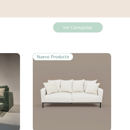
ueden estar exentos de esta
 revisa la lista de productos para
ones específicas de la política
Ver Categorías
de los costos de envío para
mplazos dentro del período
 Si el problema se informa
Nuevo Producto
, el cliente será responsable de
.
miento del Reembolso:
procesarán dentro de los siete
iores a la recepción del producto
 sobre cualquier problema
ías posteriores a la recepción de