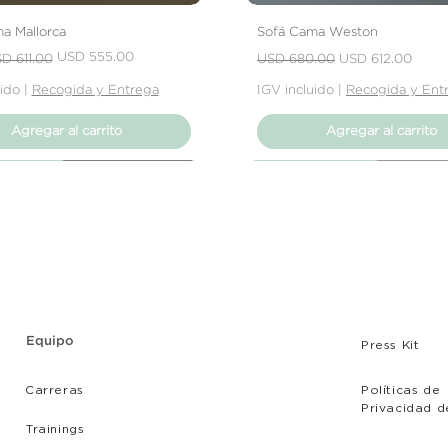
tu producto, ya sea
a Mallorca
Sofá Cama Weston
rasguños o que el 
 oferta
Precio
Precio de oferta
USD 555.00
expectativas, debe
D 611.00
USD 680.00
USD 612.00
el vendedor para re
uido
|
Recogida y Entrega
IGV incluido
|
Recogida y Ent
Agregar al carrito
Agregar al carrito
Producto
Producto
Producto
Nuevo Producto
Nuevo Producto
Nuevo Producto
Equipo
Press Kit
Carreras
Políticas de
Privacidad d
Tr
ainings