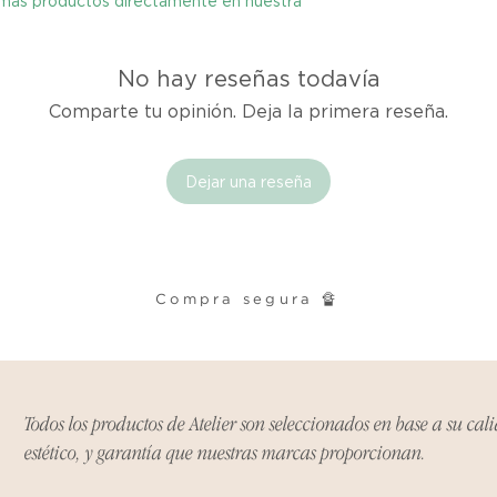
y más productos directamente en nuestra
tienes hasta tres d
cualquier problema
encargaremos del p
No hay reseñas todavía
coordinaremos con 
Comparte tu opinión. Deja la primera reseña.
entrega de un prod
reembolsaremos el d
Dejar una reseña
Cómo Reportar un 
Por favor, contáct
dentro de los tres d
tu producto para i
Compra segura 🔏
es el mismo correo 
enviarte tu recibo.
Condiciones de Dev
Todos los productos de Atelier son seleccionados en base a su cal
Los productos debe
condición y embalaje
estético, y garantía que nuestras marcas proporcionan.