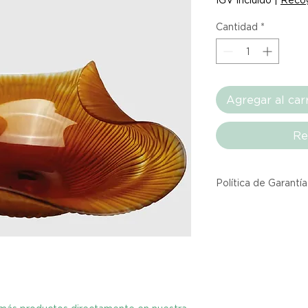
Cantidad
*
Agregar al car
Re
Política de Garantía
Todos los producto
Atelier provienen 
asociadas dentro d
producto listado a
calidad y entrega.
Si no estás satisfec