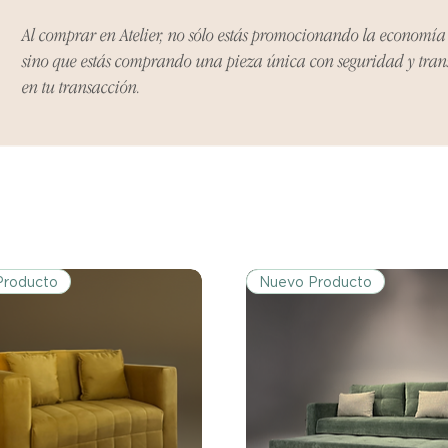
Excepciones:
Al comprar en Atelier, no sólo estás promocionando la economí
Ciertos artículos p
sino que estás comprando una pieza única con seguridad y tra
política. Por favor,
conocer las excepci
en tu transacción.
de devoluciones.
Costos de Envío:
Nos haremos cargo 
devoluciones y ree
inicial de tres días.
después de tres días
los costos de envío.
Producto
Nuevo Producto
Tiempo de Procesa
Los reembolsos se 
días hábiles poster
devuelto.