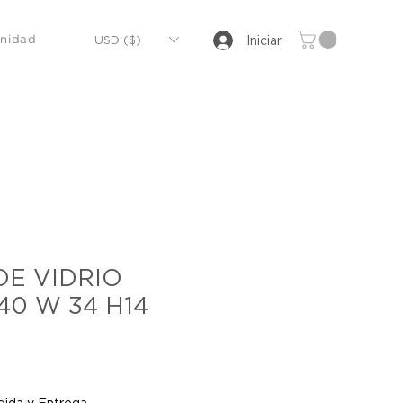
USD ($)
Iniciar
nidad
DE VIDRIO
0 W 34 H14
io
ida y Entrega