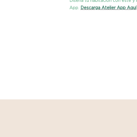
Diseña tu habitación con este 
App.
Descarga Atelier App Aquí