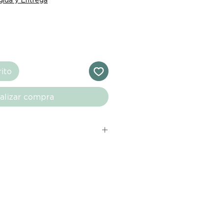
rito
alizar compra
s comprados en el sitio web de
directamente de las marcas
e nuestro marketplace. Cada
quí cuenta con una garantía de
ho con tu producto al recibirlo,