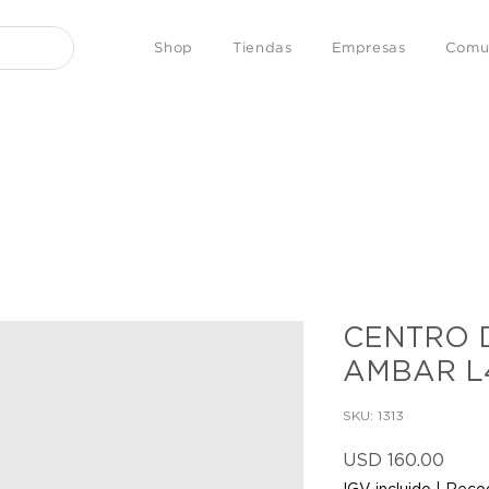
Shop
Tiendas
Empresas
Comu
CENTRO 
AMBAR L4
SKU: 1313
Prec
USD 160.00
IGV incluido
|
Recog