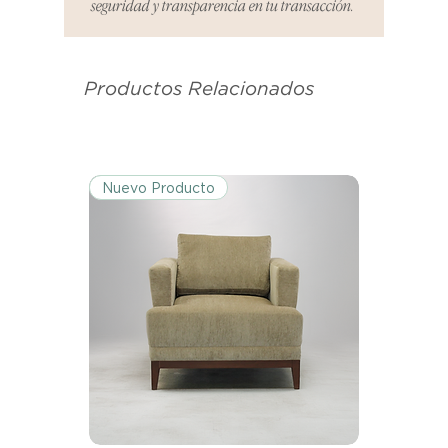
seguridad y transparencia en tu transacción.
es el mismo correo electrónico que
se utilizó para enviarte tu recibo.
Productos Relacionados
Condiciones de Devolución:
Los productos deben ser
devueltos en su condición y
embalaje original.
Nuevo Producto
Excepciones:
Ciertos artículos pueden estar
exentos de esta política. Por favor,
revisa la lista de productos para
conocer las excepciones
específicas de la política de
devoluciones.
Costos de Envío:
Nos haremos cargo de los costos