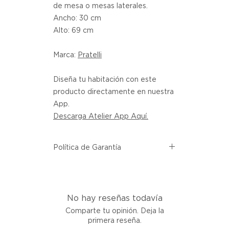
de mesa o mesas laterales.
Ancho: 30 cm
Alto: 69 cm
Marca:
Pratelli
Diseña tu habitación con este
producto directamente en nuestra
App.
Descarga Atelier App Aquí.
Política de Garantía
Todos los productos comprados
en el sitio web de Atelier provienen
directamente de las marcas
No hay reseñas todavía
asociadas dentro de nuestro
marketplace. Cada producto
Comparte tu opinión. Deja la
listado aquí cuenta con una
primera reseña.