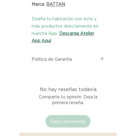
Marca:
RATTAN
Diseña tu habitación con este y
más productos directamente en
nuestra App.
Descarga Atelier
App Aquí
Política de Garantía
Todos los productos comprados
en el sitio web de Atelier provienen
directamente de las marcas
No hay reseñas todavía
asociadas dentro de nuestro
marketplace. Cada producto
Comparte tu opinión. Deja la
listado aquí cuenta con una
primera reseña.
garantía de calidad y entrega.
Dejar una reseña
Si no estás satisfecho con tu
producto al recibirlo, tienes hasta