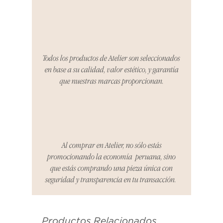
tres días para notificarnos sobre
cualquier problema. Durante este
Compra segura 🔏
período, nos encargaremos del
proceso de devolución,
coordinaremos con el vendedor,
Todos los productos de Atelier son seleccionados
organizaremos la entrega de un
en base a su calidad, valor estético, y garantía
producto de reemplazo o te
que nuestras marcas proporcionan.
reembolsaremos el dinero en su
totalidad.
Cómo Reportar un Problema:
Por favor, contáctanos en
hello@atelier-app.com dentro de
Al comprar en Atelier, no sólo estás
los tres días posteriores a la
promocionando la economía peruana, sino
recepción de tu producto para
que estás comprando una pieza única con
informar cualquier problema. Este
seguridad y transparencia en tu transacción.
es el mismo correo electrónico que
se utilizó para enviarte tu recibo.
Productos Relacionados