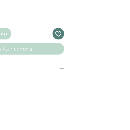
rito
alizar compra
s comprados en el sitio web de
directamente de las marcas
e nuestro marketplace. Cada
quí cuenta con una garantía de
ho con tu producto al recibirlo,
ías para notificarnos sobre