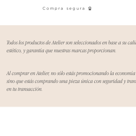
Ciertos artículos p
política. Por favor,
Compra segura 🔏
conocer las excepci
de devoluciones.
Costos de Envío:
Todos los productos de Atelier son seleccionados en base a su cal
Nos haremos cargo 
estético, y garantía que nuestras marcas proporcionan.
devoluciones y ree
inicial de tres días.
después de tres días
Al comprar en Atelier, no sólo estás promocionando la economí
los costos de envío.
sino que estás comprando una pieza única con seguridad y tra
en tu transacción.
Tiempo de Procesa
Los reembolsos se 
días hábiles poster
devuelto.
Si no nos informas
dentro de los tres d