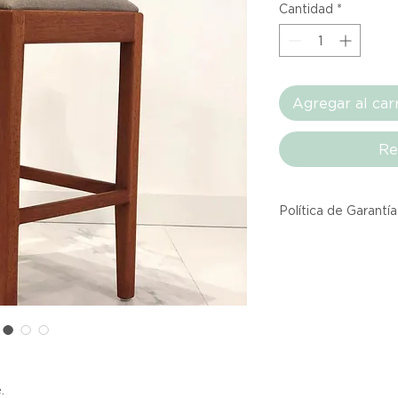
Cantidad
*
Agregar al car
Re
Política de Garantía
Todos los producto
Atelier provienen 
asociadas dentro d
producto listado a
calidad y entrega.
Si no estás satisfec
.
tienes hasta tres d