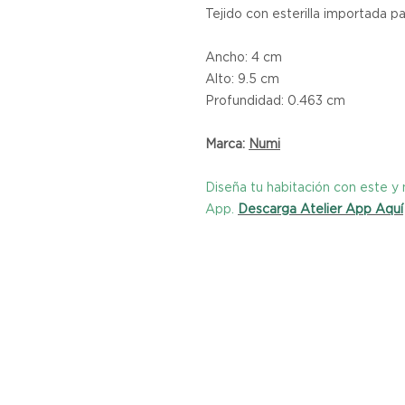
Tejido con esterilla importada p
Ancho: 4 cm
Alto: 9.5 cm
Profundidad: 0.463 cm
Marca:
Numi
Diseña tu habitación con este 
App.
Descarga Atelier App Aquí