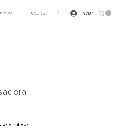
USD ($)
Iniciar
nidad
Isadora
io
ida y Entrega