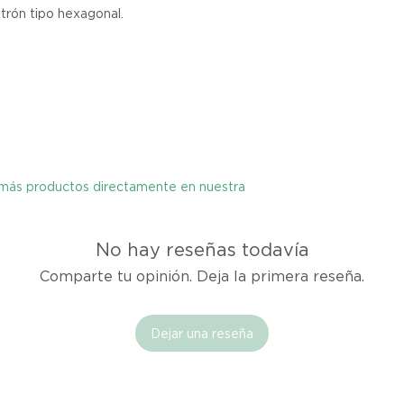
atrón tipo hexagonal.
cualquier problema
encargaremos del p
coordinaremos con 
entrega de un prod
reembolsaremos el d
Cómo Reportar un 
Por favor, contáct
dentro de los tres d
y más productos directamente en nuestra
tu producto para i
es el mismo correo 
enviarte tu recibo.
No hay reseñas todavía
Comparte tu opinión. Deja la primera reseña.
Condiciones de Dev
Los productos debe
Dejar una reseña
condición y embalaje
Excepciones: