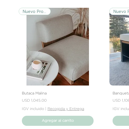
Nuevo Producto
Butaca Malina
Banqueta
Precio
Precio
USD 1,045.00
USD 1,10
IGV incluido
|
Recogida y Entrega
IGV incl
Agregar al carrito