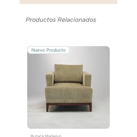
se utilizó para enviarte tu recibo.
Productos Relacionados
Condiciones de Devolución:
Los productos deben ser
devueltos en su condición y
embalaje original.
Nuevo Producto
Excepciones:
Ciertos artículos pueden estar
exentos de esta política. Por favor,
revisa la lista de productos para
conocer las excepciones
específicas de la política de
devoluciones.
Costos de Envío:
Nos haremos cargo de los costos
de envío para devoluciones y
Butaca Madelyn