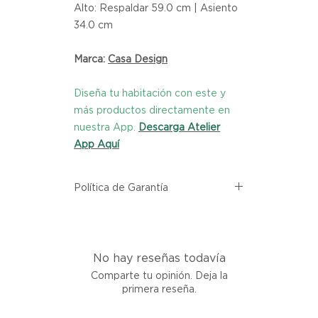
Alto: Respaldar 59.0 cm | Asiento
34.0 cm
Marca:
Casa Design
Diseña tu habitación con este y
más productos directamente en
nuestra App.
Descarga Atelier
App Aquí
Política de Garantía
Todos los productos comprados
en el sitio web de Atelier provienen
directamente de las marcas
No hay reseñas todavía
asociadas dentro de nuestro
marketplace. Cada producto
Comparte tu opinión. Deja la
listado aquí cuenta con una
primera reseña.
garantía de calidad y entrega.