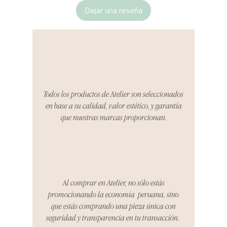
Dejar una reseña
Si no estás satisfecho con tu
producto al recibirlo, tienes hasta
tres días para notificarnos sobre
cualquier problema. Durante este
Compra segura 🔏
período, nos encargaremos del
proceso de devolución,
coordinaremos con el vendedor,
Todos los productos de Atelier son seleccionados
organizaremos la entrega de un
en base a su calidad, valor estético, y garantía
producto de reemplazo o te
que nuestras marcas proporcionan.
reembolsaremos el dinero en su
totalidad.
Cómo Reportar un Problema:
Por favor, contáctanos en
hello@atelier-app.com dentro de
Al comprar en Atelier, no sólo estás
los tres días posteriores a la
promocionando la economía peruana, sino
recepción de tu producto para
que estás comprando una pieza única con
informar cualquier problema. Este
seguridad y transparencia en tu transacción.
es el mismo correo electrónico que