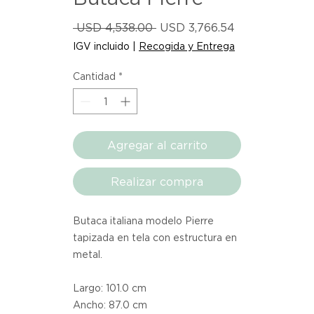
Precio
Precio
 USD 4,538.00 
USD 3,766.54
de
IGV incluido
|
Recogida y Entrega
oferta
Cantidad
*
Agregar al carrito
Realizar compra
Butaca italiana modelo Pierre
tapizada en tela con estructura en
metal.
Largo: 101.0 cm
Ancho: 87.0 cm