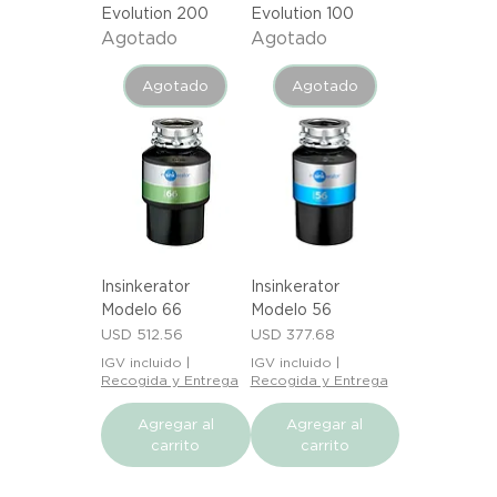
Evolution 200
Evolution 100
Agotado
Agotado
Agotado
Agotado
Insinkerator
Insinkerator
Modelo 66
Modelo 56
Precio
Precio
USD 512.56
USD 377.68
IGV incluido
|
IGV incluido
|
Recogida y Entrega
Recogida y Entrega
Agregar al
Agregar al
carrito
carrito