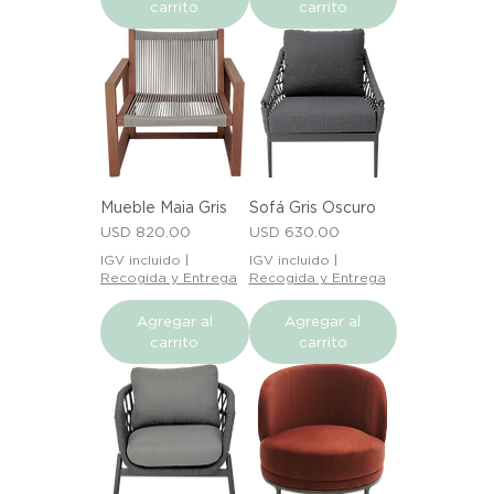
carrito
carrito
Mueble Maia Gris
Sofá Gris Oscuro
Precio
Precio
USD 820.00
USD 630.00
IGV incluido
|
IGV incluido
|
Recogida y Entrega
Recogida y Entrega
Agregar al
Agregar al
carrito
carrito