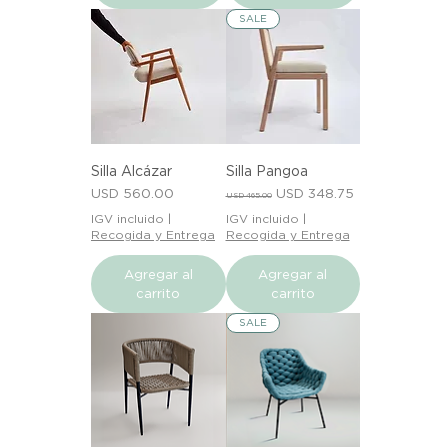
SALE
Silla Alcázar
Silla Pangoa
Precio
Precio
Precio de oferta
USD 560.00
USD 348.75
USD 465.00
IGV incluido
|
IGV incluido
|
Recogida y Entrega
Recogida y Entrega
Agregar al
Agregar al
carrito
carrito
SALE