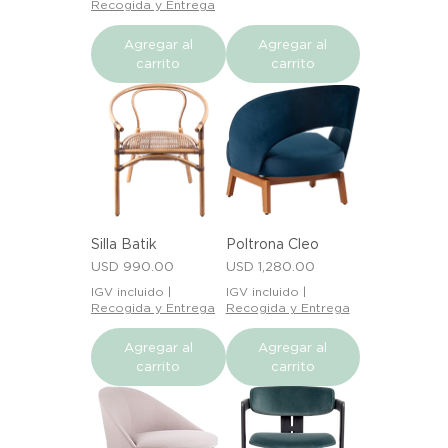
Recogida y Entrega
Agregar al
Agregar al
carrito
carrito
Silla Batik
Poltrona Cleo
Precio
Precio
USD 990.00
USD 1,280.00
IGV incluido
|
IGV incluido
|
Recogida y Entrega
Recogida y Entrega
Agregar al
Agregar al
carrito
carrito