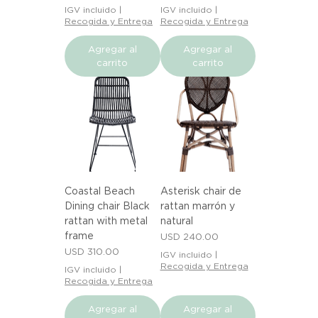
IGV incluido
|
IGV incluido
|
Recogida y Entrega
Recogida y Entrega
Agregar al
Agregar al
carrito
carrito
Coastal Beach
Asterisk chair de
Dining chair Black
rattan marrón y
rattan with metal
natural
frame
Precio
USD 240.00
Precio
USD 310.00
IGV incluido
|
Recogida y Entrega
IGV incluido
|
Recogida y Entrega
Agregar al
Agregar al