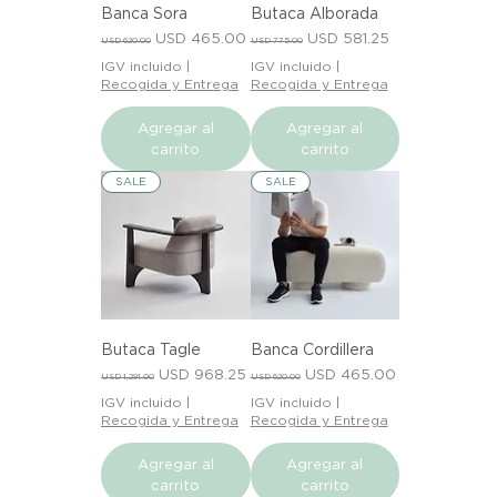
Banca Sora
Butaca Alborada
Precio
Precio de oferta
Precio
Precio de oferta
USD 465.00
USD 581.25
USD 620.00
USD 775.00
IGV incluido
|
IGV incluido
|
Recogida y Entrega
Recogida y Entrega
Agregar al
Agregar al
carrito
carrito
SALE
SALE
Butaca Tagle
Banca Cordillera
Precio
Precio de oferta
Precio
Precio de oferta
USD 968.25
USD 465.00
USD 1,291.00
USD 620.00
IGV incluido
|
IGV incluido
|
Recogida y Entrega
Recogida y Entrega
Agregar al
Agregar al
carrito
carrito