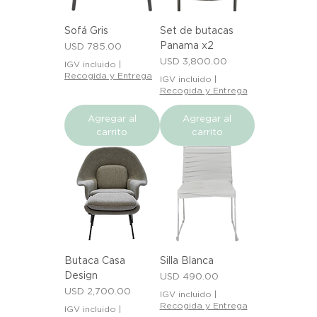
Sofá Gris
Set de butacas
Panama x2
Precio
USD 785.00
Precio
USD 3,800.00
IGV incluido
|
Recogida y Entrega
IGV incluido
|
Recogida y Entrega
Agregar al
Agregar al
carrito
carrito
Butaca Casa
Silla Blanca
Design
Precio
USD 490.00
Precio
USD 2,700.00
IGV incluido
|
Recogida y Entrega
IGV incluido
|