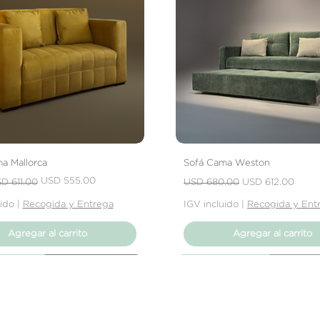
tu producto, ya sea
rasguños o que el 
expectativas, debe
el vendedor para re
a Mallorca
Sofá Cama Weston
 oferta
Precio
Precio de oferta
USD 555.00
D 611.00
USD 680.00
USD 612.00
uido
|
Recogida y Entrega
IGV incluido
|
Recogida y Ent
Agregar al carrito
Agregar al carrito
Producto
Producto
Producto
Nuevo Producto
Nuevo Producto
Nuevo Producto