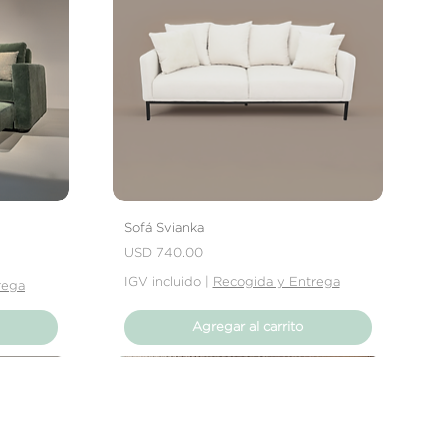
 que se trate de abolladuras,
producto no cumpla con tus
rás contactar directamente con
solver el problema.
Sofá Svianka
Precio
USD 740.00
IGV incluido
|
Recogida y Entrega
rega
Agregar al carrito
Nuevo Producto
Nuevo Producto