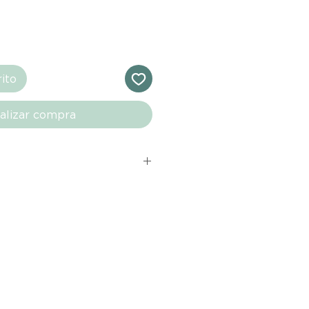
rito
alizar compra
s comprados en el sitio web de
directamente de las marcas
e nuestro marketplace. Cada
quí cuenta con una garantía de
ho con tu producto al recibirlo,
ías para notificarnos sobre