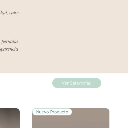
ueden estar exentos de esta
 revisa la lista de productos para
idad, valor
ones específicas de la política
a peruana,
de los costos de envío para
nsparencia
mplazos dentro del período
 Si el problema se informa
, el cliente será responsable de
.
Ver Categorías
miento del Reembolso:
procesarán dentro de los siete
iores a la recepción del producto
Nuevo Producto
 sobre cualquier problema
ías posteriores a la recepción de