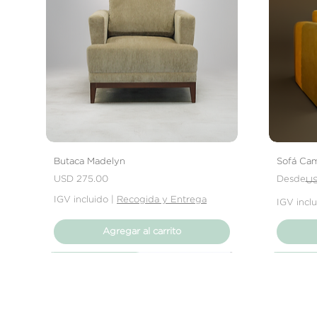
Butaca Madelyn
Sofá Cam
Precio
Precio
Precio de
USD 275.00
Desde
US
IGV incluido
|
Recogida y Entrega
IGV incl
Agregar al carrito
Nuevo Producto
Nuevo Producto
Nuevo Producto
Nuevo 
Nuevo 
Nuevo 