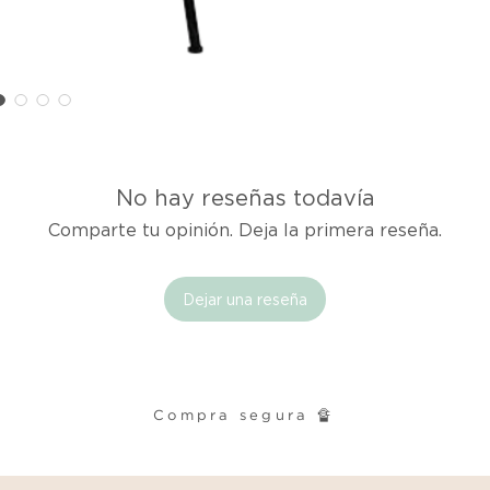
cualquier problema
encargaremos del p
coordinaremos con 
entrega de un prod
reembolsaremos el d
Cómo Reportar un 
No hay reseñas todavía
Por favor, contáct
dentro de los tres d
Comparte tu opinión. Deja la primera reseña.
tu producto para i
es el mismo correo 
enviarte tu recibo.
Dejar una reseña
Condiciones de Dev
Los productos debe
condición y embalaje
Compra segura 🔏
Excepciones: