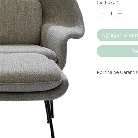
Cantidad
*
Agregar al car
Re
Política de Garantía
Todos los producto
Atelier provienen 
asociadas dentro d
producto listado a
calidad y entrega.
Si no estás satisfec
tienes hasta tres d