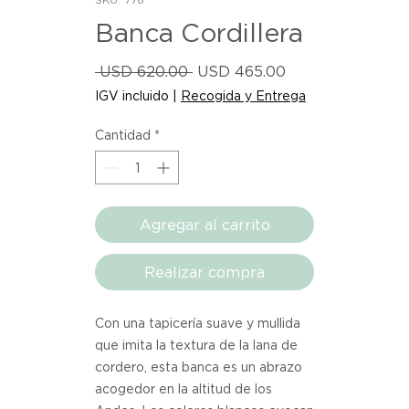
Banca Cordillera
Precio
Precio
 USD 620.00 
USD 465.00
de
IGV incluido
|
Recogida y Entrega
oferta
Cantidad
*
Agregar al carrito
Realizar compra
Con una tapicería suave y mullida
que imita la textura de la lana de
cordero, esta banca es un abrazo
acogedor en la altitud de los