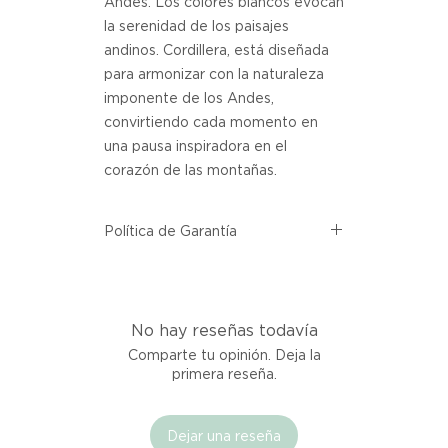
Andes. Los colores blancos evocan
la serenidad de los paisajes
andinos. Cordillera, está diseñada
para armonizar con la naturaleza
imponente de los Andes,
convirtiendo cada momento en
una pausa inspiradora en el
corazón de las montañas.
Política de Garantía
Todos los productos comprados
en el sitio web de Atelier provienen
directamente de las marcas
No hay reseñas todavía
asociadas dentro de nuestro
marketplace. Cada producto
Comparte tu opinión. Deja la
listado aquí cuenta con una
primera reseña.
garantía de calidad y entrega.
Dejar una reseña