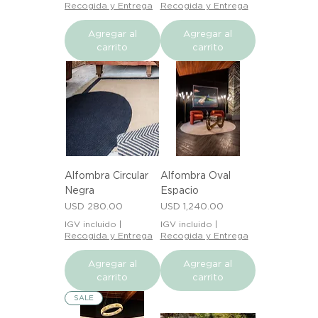
Recogida y Entrega
Recogida y Entrega
Agregar al
Agregar al
carrito
carrito
Alfombra Circular
Alfombra Oval
Negra
Espacio
Precio
Precio
USD 280.00
USD 1,240.00
IGV incluido
|
IGV incluido
|
Recogida y Entrega
Recogida y Entrega
Agregar al
Agregar al
carrito
carrito
SALE