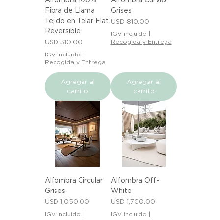
Fibra de Llama
Grises
Tejido en Telar Flat.
Precio
USD 810.00
Reversible
IGV incluido
|
Precio
USD 310.00
Recogida y Entrega
IGV incluido
|
Recogida y Entrega
Agregar al
Agregar al
carrito
carrito
Alfombra Circular
Alfombra Off-
Grises
White
Precio
Precio
USD 1,050.00
USD 1,700.00
IGV incluido
|
IGV incluido
|