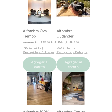
Alfombra Oval
Alfombra
Tiempo
Outlander
Precio
Precio de oferta
Precio
USD 500.00
USD 1,800.00
USD 625.00
IGV incluido
|
IGV incluido
|
Recogida y Entrega
Recogida y Entrega
Agregar al
Agregar al
carrito
carrito
Alfombra 100%
Alfombra Curvas