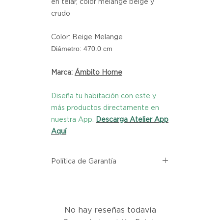
en telar, color melange beige y
crudo
Color: Beige Melange
Diámetro: 470.0 cm
Marca:
Ámbito Home
Diseña tu habitación con este y
más productos directamente en
nuestra App.
Descarga Atelier App
Aquí
Política de Garantía
Todos los productos comprados
en el sitio web de Atelier provienen
directamente de las marcas
No hay reseñas todavía
asociadas dentro de nuestro
marketplace. Cada producto