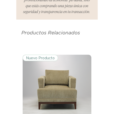
recepción de tu producto para
que estás comprando una pieza única con
informar cualquier problema. Este
seguridad y transparencia en tu transacción.
es el mismo correo electrónico que
se utilizó para enviarte tu recibo.
Productos Relacionados
Condiciones de Devolución:
Los productos deben ser
devueltos en su condición y
embalaje original.
Nuevo Producto
Excepciones:
Ciertos artículos pueden estar
exentos de esta política. Por favor,
revisa la lista de productos para
conocer las excepciones
específicas de la política de
devoluciones.