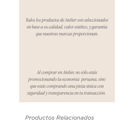
período, nos encargaremos del
proceso de devolución,
coordinaremos con el vendedor,
Todos los productos de Atelier son seleccionados
organizaremos la entrega de un
en base a su calidad, valor estético, y garantía
producto de reemplazo o te
que nuestras marcas proporcionan.
reembolsaremos el dinero en su
totalidad.
Cómo Reportar un Problema:
Por favor, contáctanos en
hello@atelier-app.com dentro de
Al comprar en Atelier, no sólo estás
los tres días posteriores a la
promocionando la economía peruana, sino
recepción de tu producto para
que estás comprando una pieza única con
informar cualquier problema. Este
seguridad y transparencia en tu transacción.
es el mismo correo electrónico que
se utilizó para enviarte tu recibo.
Productos Relacionados
Condiciones de Devolución:
Los productos deben ser
devueltos en su condición y