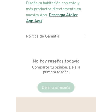
Diseña tu habitación con este y
más productos directamente en
nuestra App.
Descarga Atelier
App Aquí
Política de Garantía
Todos los productos comprados
en el sitio web de Atelier provienen
directamente de las marcas
No hay reseñas todavía
asociadas dentro de nuestro
marketplace. Cada producto
Comparte tu opinión. Deja la
listado aquí cuenta con una
primera reseña.
garantía de calidad y entrega.
Dejar una reseña
Si no estás satisfecho con tu
producto al recibirlo, tienes hasta
tres días para notificarnos sobre
cualquier problema. Durante este
Compra segura 🔏