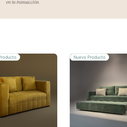
en tu transacción.
Ciertos artículos p
política. Por favor,
conocer las excepci
de devoluciones.
Costos de Envío:
Nos haremos cargo 
devoluciones y ree
inicial de tres días.
Producto
Nuevo Producto
después de tres días
los costos de envío.
Tiempo de Procesa
Los reembolsos se 
días hábiles poster
devuelto.
Si no nos informas
dentro de los tres d