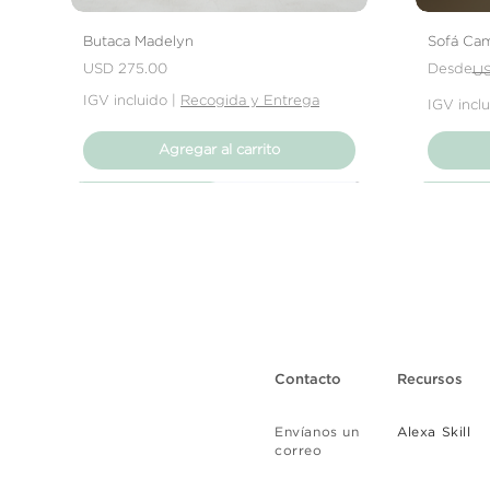
Butaca Madelyn
Sofá Cam
Precio
Precio
Precio de
USD 275.00
Desde
US
IGV incluido
|
Recogida y Entrega
IGV incl
Agregar al carrito
Nuevo Producto
Nuevo Producto
Nuevo Producto
Nuevo 
Nuevo 
Nuevo 
Contacto
Recursos
Envíanos un
Alexa Skill
correo