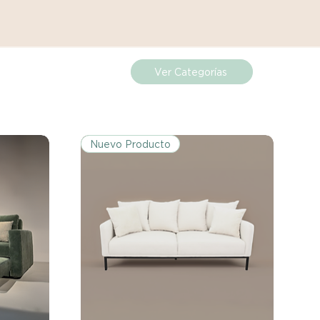
ueden estar exentos de esta
 revisa la lista de productos para
ones específicas de la política
Ver Categorías
de los costos de envío para
mplazos dentro del período
 Si el problema se informa
Nuevo Producto
, el cliente será responsable de
.
miento del Reembolso:
procesarán dentro de los siete
iores a la recepción del producto
 sobre cualquier problema
ías posteriores a la recepción de