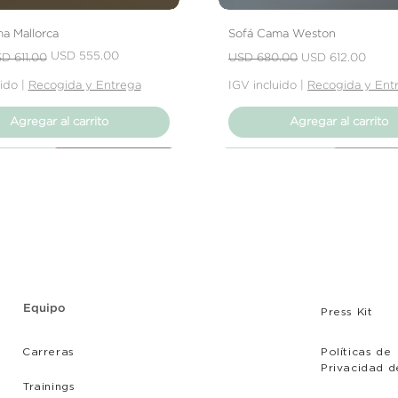
tu producto, ya sea
rasguños o que el 
a Mallorca
Sofá Cama Weston
expectativas, debe
 oferta
Precio
Precio de oferta
USD 555.00
D 611.00
USD 680.00
USD 612.00
el vendedor para re
uido
|
Recogida y Entrega
IGV incluido
|
Recogida y Ent
Agregar al carrito
Agregar al carrito
Producto
Producto
Producto
Nuevo Producto
Nuevo Producto
Nuevo Producto
Equipo
Press Kit
Carreras
Políticas de
Privacidad d
Tr
ainings