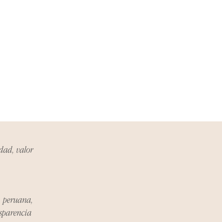
. Durante este período, nos
roceso de devolución,
el vendedor, organizaremos la
ucto de reemplazo o te
inero en su totalidad.
Problema:
anos en hello@atelier-app.com
ías posteriores a la recepción de
nformar cualquier problema. Este
electrónico que se utilizó para
idad, valor
olución:
n ser devueltos en su
 original.
a peruana,
nsparencia