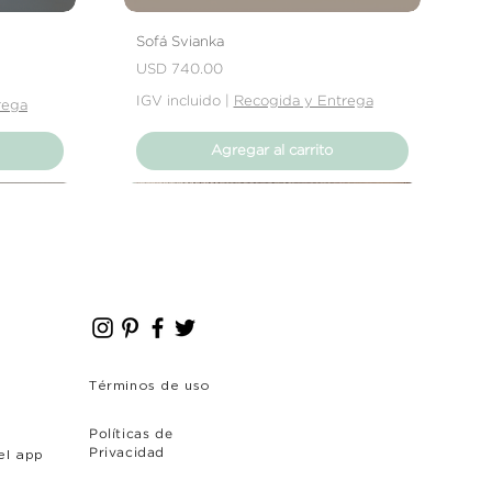
 que se trate de abolladuras,
producto no cumpla con tus
Sofá Svianka
rás contactar directamente con
Precio
USD 740.00
solver el problema.
IGV incluido
|
Recogida y Entrega
rega
Agregar al carrito
Nuevo Producto
Nuevo Producto
Términos de uso
Políticas de
el app
Privacidad