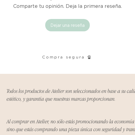
cualquier problema
Comparte tu opinión. Deja la primera reseña.
encargaremos del p
coordinaremos con 
entrega de un prod
Dejar una reseña
reembolsaremos el d
Cómo Reportar un 
Por favor, contáct
Compra segura 🔏
dentro de los tres d
tu producto para i
es el mismo correo 
enviarte tu recibo.
Todos los productos de Atelier son seleccionados en base a su cal
estético, y garantía que nuestras marcas proporcionan.
Condiciones de Dev
Los productos debe
condición y embalaje
Al comprar en Atelier, no sólo estás promocionando la economí
sino que estás comprando una pieza única con seguridad y tra
Excepciones: