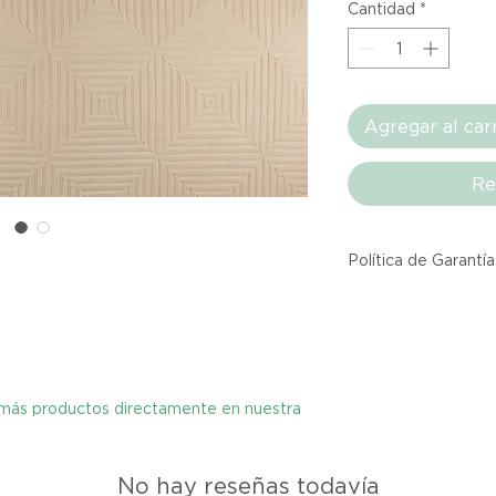
Cantidad
*
Agregar al car
Re
Política de Garantía
Todos los producto
Atelier provienen 
asociadas dentro d
producto listado a
calidad y entrega.
y más productos directamente en nuestra
Si no estás satisfec
No hay reseñas todavía
tienes hasta tres d