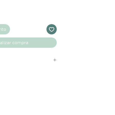
rito
alizar compra
s comprados en el sitio web de
directamente de las marcas
e nuestro marketplace. Cada
quí cuenta con una garantía de
ho con tu producto al recibirlo,
ías para notificarnos sobre