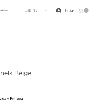
USD ($)
Iniciar
nidad
nels Beige
ecio
ida y Entrega