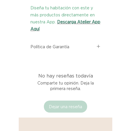
Diseña tu habitación con este y
más productos directamente en
nuestra App.
Descarga Atelier App
Aquí
Política de Garantía
Todos los productos comprados
en el sitio web de Atelier provienen
directamente de las marcas
No hay reseñas todavía
asociadas dentro de nuestro
marketplace. Cada producto
Comparte tu opinión. Deja la
listado aquí cuenta con una
primera reseña.
garantía de calidad y entrega.
Dejar una reseña
Si no estás satisfecho con tu
producto al recibirlo, tienes hasta
tres días para notificarnos sobre
cualquier problema. Durante este
Compra segura 🔏