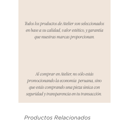
período, nos encargaremos del
proceso de devolución,
coordinaremos con el vendedor,
Todos los productos de Atelier son seleccionados
organizaremos la entrega de un
en base a su calidad, valor estético, y garantía
producto de reemplazo o te
que nuestras marcas proporcionan.
reembolsaremos el dinero en su
totalidad.
Cómo Reportar un Problema:
Por favor, contáctanos en
hello@atelier-app.com dentro de
Al comprar en Atelier, no sólo estás
los tres días posteriores a la
promocionando la economía peruana, sino
recepción de tu producto para
que estás comprando una pieza única con
informar cualquier problema. Este
seguridad y transparencia en tu transacción.
es el mismo correo electrónico que
se utilizó para enviarte tu recibo.
Productos Relacionados
Condiciones de Devolución:
Los productos deben ser