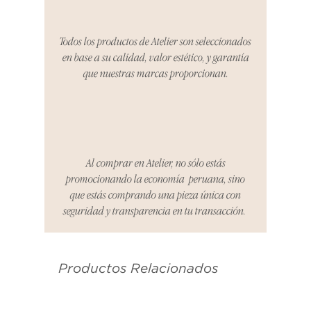
proceso de devolución,
coordinaremos con el vendedor,
Todos los productos de Atelier son seleccionados
organizaremos la entrega de un
en base a su calidad, valor estético, y garantía
producto de reemplazo o te
que nuestras marcas proporcionan.
reembolsaremos el dinero en su
totalidad.
Cómo Reportar un Problema:
Por favor, contáctanos en
hello@atelier-app.com dentro de
Al comprar en Atelier, no sólo estás
los tres días posteriores a la
promocionando la economía peruana, sino
recepción de tu producto para
que estás comprando una pieza única con
informar cualquier problema. Este
seguridad y transparencia en tu transacción.
es el mismo correo electrónico que
se utilizó para enviarte tu recibo.
Productos Relacionados
Condiciones de Devolución:
Los productos deben ser
devueltos en su condición y