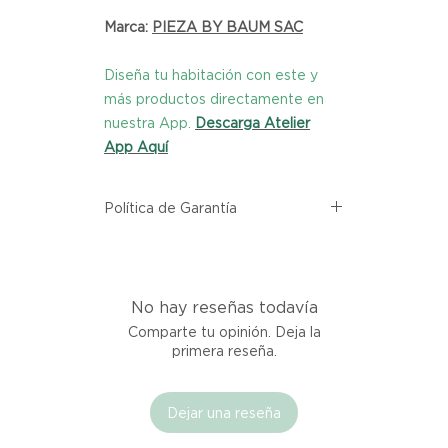
Marca:
PIEZA BY BAUM SAC
Diseña tu habitación con este y
más productos directamente en
nuestra App.
Descarga Atelier
App Aquí
Política de Garantía
Todos los productos comprados
en el sitio web de Atelier provienen
directamente de las marcas
No hay reseñas todavía
asociadas dentro de nuestro
marketplace. Cada producto
Comparte tu opinión. Deja la
listado aquí cuenta con una
primera reseña.
garantía de calidad y entrega.
Dejar una reseña
Si no estás satisfecho con tu