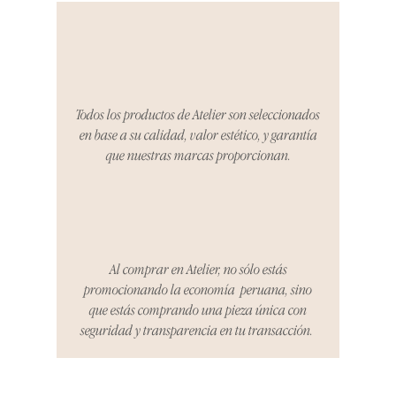
producto al recibirlo, tienes hasta
tres días para notificarnos sobre
cualquier problema. Durante este
Compra segura 🔏
período, nos encargaremos del
proceso de devolución,
coordinaremos con el vendedor,
Todos los productos de Atelier son seleccionados
organizaremos la entrega de un
en base a su calidad, valor estético, y garantía
producto de reemplazo o te
que nuestras marcas proporcionan.
reembolsaremos el dinero en su
totalidad.
Cómo Reportar un Problema:
Por favor, contáctanos en
hello@atelier-app.com dentro de
Al comprar en Atelier, no sólo estás
los tres días posteriores a la
promocionando la economía peruana, sino
recepción de tu producto para
que estás comprando una pieza única con
informar cualquier problema. Este
seguridad y transparencia en tu transacción.
es el mismo correo electrónico que
se utilizó para enviarte tu recibo.