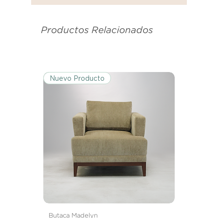
se utilizó para enviarte tu recibo.
Productos Relacionados
Condiciones de Devolución:
Los productos deben ser
devueltos en su condición y
embalaje original.
Nuevo Producto
Excepciones:
Ciertos artículos pueden estar
exentos de esta política. Por favor,
revisa la lista de productos para
conocer las excepciones
específicas de la política de
devoluciones.
Costos de Envío:
Nos haremos cargo de los costos
de envío para devoluciones y
Butaca Madelyn