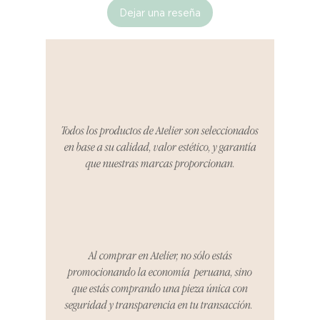
Dejar una reseña
Si no estás satisfecho con tu
producto al recibirlo, tienes hasta
tres días para notificarnos sobre
cualquier problema. Durante este
Compra segura 🔏
período, nos encargaremos del
proceso de devolución,
coordinaremos con el vendedor,
Todos los productos de Atelier son seleccionados
organizaremos la entrega de un
en base a su calidad, valor estético, y garantía
producto de reemplazo o te
que nuestras marcas proporcionan.
reembolsaremos el dinero en su
totalidad.
Cómo Reportar un Problema:
Por favor, contáctanos en
hello@atelier-app.com dentro de
Al comprar en Atelier, no sólo estás
los tres días posteriores a la
promocionando la economía peruana, sino
recepción de tu producto para
que estás comprando una pieza única con
informar cualquier problema. Este
seguridad y transparencia en tu transacción.
es el mismo correo electrónico que