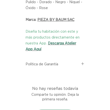
Pulido - Dorado - Negro - Niquel -
Óxido - Rose
Marca:
PIEZA BY BAUM SAC
Diseña tu habitación con este y
más productos directamente en
nuestra App.
Descarga Atelier
App Aquí
Política de Garantía
Todos los productos comprados
en el sitio web de Atelier provienen
directamente de las marcas
No hay reseñas todavía
asociadas dentro de nuestro
marketplace. Cada producto
Comparte tu opinión. Deja la
listado aquí cuenta con una
primera reseña.
garantía de calidad y entrega.