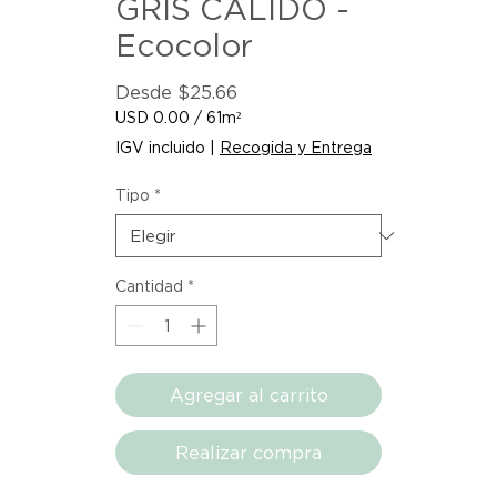
GRIS CALIDO -
Ecocolor
Precio
Desde
$25.66
de
USD 0.00
/
61m²
oferta
USD 0.00
IGV incluido
|
Recogida y Entrega
por
61
Tipo
*
Metros
cuadrados
Cantidad
*
Agregar al carrito
Realizar compra