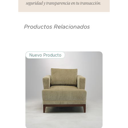
seguridad y transparencia en tu transacción.
es el mismo correo electrónico que
se utilizó para enviarte tu recibo.
Productos Relacionados
Condiciones de Devolución:
Los productos deben ser
devueltos en su condición y
embalaje original.
Nuevo Producto
Excepciones:
Ciertos artículos pueden estar
exentos de esta política. Por favor,
revisa la lista de productos para
conocer las excepciones
específicas de la política de
devoluciones.
Costos de Envío:
Nos haremos cargo de los costos