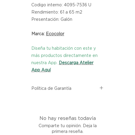
Codigo interno: 4095-7536 U
Rendimiento: 61 a 65 m2
Presentación: Galón
Marca:
Ecocolor
Diseña tu habitación con este y
más productos directamente en
nuestra App.
Descarga Atelier
App Aquí
Política de Garantía
Todos los productos comprados
en el sitio web de Atelier provienen
directamente de las marcas
No hay reseñas todavía
asociadas dentro de nuestro
marketplace. Cada producto
Comparte tu opinión. Deja la
listado aquí cuenta con una
primera reseña.