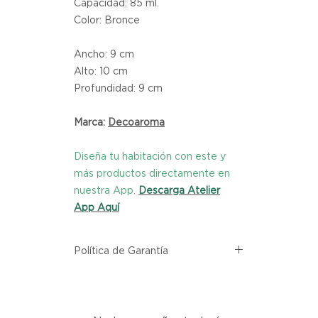
Capacidad: 85 ml.
Color: Bronce
Ancho: 9 cm
Alto: 10 cm
Profundidad: 9 cm
Marca:
Decoaroma
Diseña tu habitación con este y
más productos directamente en
nuestra App.
Descarga Atelier
App Aquí
Política de Garantía
Todos los productos comprados
en el sitio web de Atelier provienen
directamente de las marcas