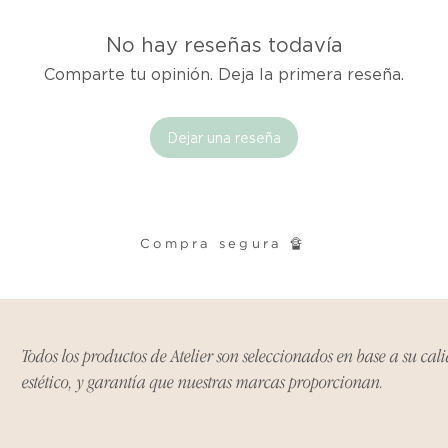
Excepciones:
Ciertos artículos p
No hay reseñas todavía
política. Por favor,
Comparte tu opinión. Deja la primera reseña.
conocer las excepci
de devoluciones.
Dejar una reseña
Costos de Envío:
Nos haremos cargo 
devoluciones y ree
inicial de tres días.
Compra segura 🔏
después de tres días
los costos de envío.
Tiempo de Procesa
Los reembolsos se 
Todos los productos de Atelier son seleccionados en base a su cal
días hábiles poster
estético, y garantía que nuestras marcas proporcionan.
devuelto.