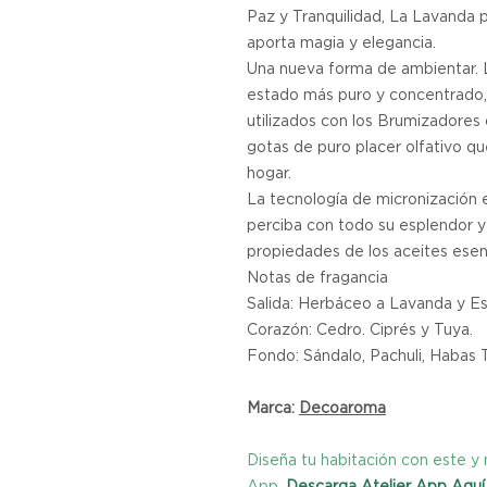
Paz y Tranquilidad, La Lavanda p
aporta magia y elegancia.
Una nueva forma de ambientar. L
estado más puro y concentrado,
utilizados con los Brumizadores 
gotas de puro placer olfativo q
hogar.
La tecnología de micronización 
perciba con todo su esplendor y s
propiedades de los aceites esen
Notas de fragancia
Salida: Herbáceo a Lavanda y Es
Corazón: Cedro. Ciprés y Tuya.
Fondo: Sándalo, Pachuli, Habas 
Marca:
Decoaroma
Diseña tu habitación con este 
App.
Descarga Atelier App Aquí