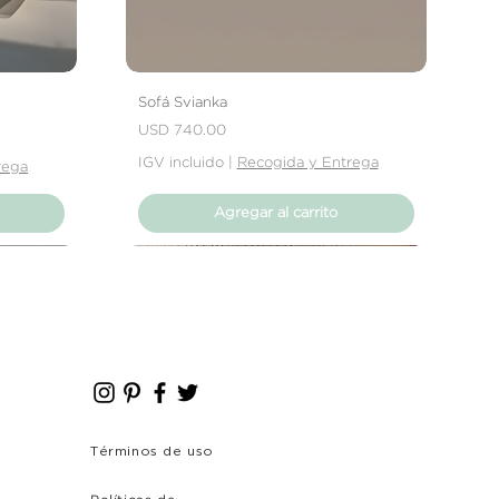
Sofá Svianka
Precio
USD 740.00
IGV incluido
|
Recogida y Entrega
rega
Agregar al carrito
Nuevo Producto
Nuevo Producto
Términos de uso