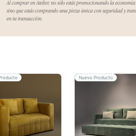
Al comprar en Atelier, no sólo estás promocionando la economí
Si no nos informas
dentro de los tres d
sino que estás comprando una pieza única con seguridad y tra
tu producto, ya sea
en tu transacción.
rasguños o que el 
expectativas, debe
el vendedor para re
Producto
Nuevo Producto