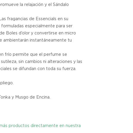
romueve la relajación y el Sándalo
tienes hasta tres d
cualquier problema
as fragancias de Essencials en su
encargaremos del p
coordinaremos con 
 formuladas especialmente para ser
entrega de un prod
de Boles d’olor y convertirse en micro
reembolsaremos el d
ue ambientarán instantáneamente tu
en frío permite que el perfume se
Cómo Reportar un 
utileza, sin cambios ni alteraciones y las
Por favor, contáct
ciales se difundan con toda su fuerza.
dentro de los tres d
tu producto para i
es el mismo correo 
pliego.
enviarte tu recibo.
Tonka y Musgo de Encina.
Condiciones de Dev
Los productos debe
condición y embalaje
y más productos directamente en nuestra