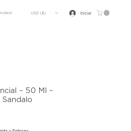
USD ($)
Iniciar
nidad
ncial – 50 Ml –
 Sandalo
ida y Entrega