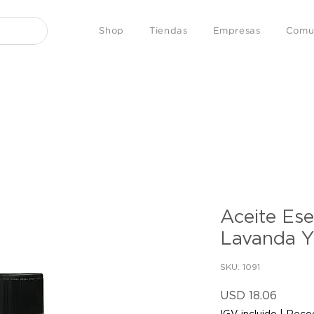
Shop
Tiendas
Empresas
Comu
Aceite Ese
Lavanda Y
SKU: 1091
Precio
USD 18.06
IGV incluido
|
Recog