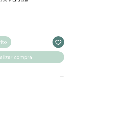
rito
alizar compra
s comprados en el sitio web de
directamente de las marcas
e nuestro marketplace. Cada
quí cuenta con una garantía de
ho con tu producto al recibirlo,