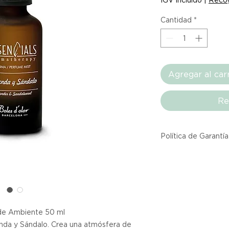
Cantidad
*
Agregar al car
Re
Política de Garantía
Todos los producto
Atelier provienen 
asociadas dentro d
producto listado a
calidad y entrega.
 Ambiente 50 ml
nda y Sándalo. Crea una atmósfera de
Si no estás satisfec